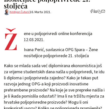
stoljeća
16. Marta 2021.
Kristijan Čuturić
Ž
ene u poljoprivredi online konferencija
12.03.2021.
Ivana Perić, suvlasnica OPG Spara – Žene
nositeljice poljoprivrede 21. stoljeća
Kako se mlada sada već diplomirana ekonomistica još
za vrijeme studentskih dana našla u poljoprivredi, te idu
li diploma i poljoprivreda zajedno? Kako je tekao put
razvoja jednog OPG-a koji proizvodi inovativne
prehrambene proizvode? Na koje je sve prepreke naišla i
je li ikada pomislila odustati? Ima li na tržištu mjesta za
hrvatske poljoprivredne proizvode? Mogu li oni
konkurirati uvozu? Koliko se poljoprivreda promijenila?