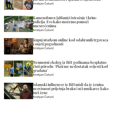
Kristijan Čuturić
Kamenolom u Jablanici istražuje i krim-
policija. Evo kako možemo pomoći
unesrećenima
Kristijan Čuturić
Kupuj utorkom online kod odabranih trgovaca
i osjeti pogodnosti
Kristijan Čuturić
Neumorni ekolog iz BiH godinama besplatno
čisti prirodu: ‘Plaši me nedostatak svijesti kod
građana’
Kristijan Čuturić
Islamski influencer iz BiH misli da je ženina
neovisnost prijetnja braku i uči muškarce kako
tući žene
Kristijan Čuturić