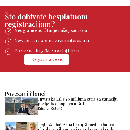
Što dobivate besplatnom
registracijom?
Neograničeno čitanje našeg sadržaja
Newslettere prema vašim interesima
Pozive na događaje u vašoj blizini
Registrirajte se
Povezani članci
Hrvatska šalje 10 milijuna eura za sanaciju
posljedica poplava u BiH
Kristijan Čuturić
Lejla Zalihić, žena heroj: Skočila u bujicu,
plivala tri kilometra i spasila svoju kćerku