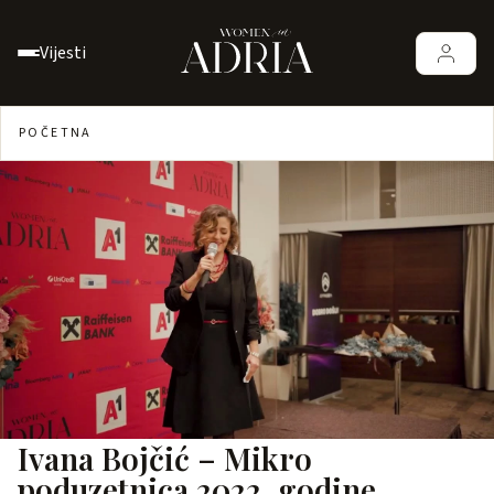
Vijesti
POČETNA
Ivana Bojčić – Mikro
poduzetnica 2022. godine