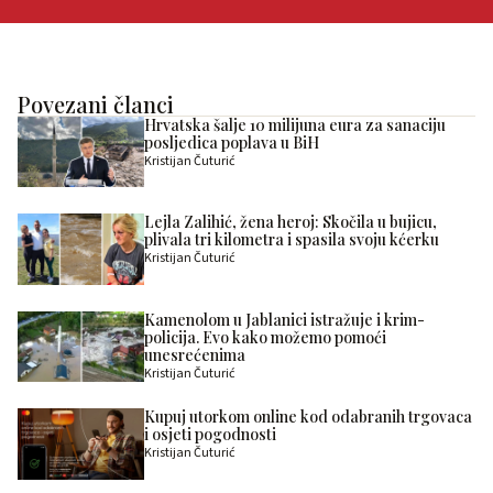
Povezani članci
Hrvatska šalje 10 milijuna eura za sanaciju
posljedica poplava u BiH
Kristijan Čuturić
Lejla Zalihić, žena heroj: Skočila u bujicu,
plivala tri kilometra i spasila svoju kćerku
Kristijan Čuturić
Kamenolom u Jablanici istražuje i krim-
policija. Evo kako možemo pomoći
unesrećenima
Kristijan Čuturić
Kupuj utorkom online kod odabranih trgovaca
i osjeti pogodnosti
Kristijan Čuturić