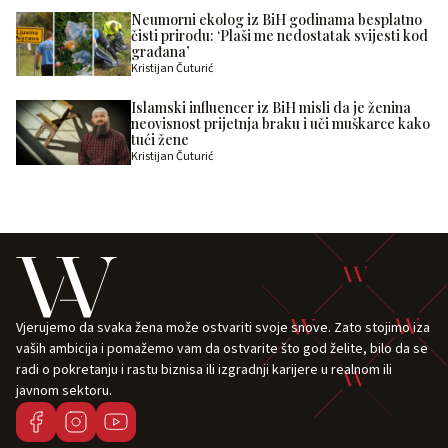
Neumorni ekolog iz BiH godinama besplatno
čisti prirodu: ‘Plaši me nedostatak svijesti kod
građana’
Kristijan Čuturić
Islamski influencer iz BiH misli da je ženina
neovisnost prijetnja braku i uči muškarce kako
tući žene
Kristijan Čuturić
Vjerujemo da svaka žena može ostvariti svoje snove. Zato stojimo iza
vaših ambicija i pomažemo vam da ostvarite što god želite, bilo da se
radi o pokretanju i rastu biznisa ili izgradnji karijere u realnom ili
javnom sektoru.