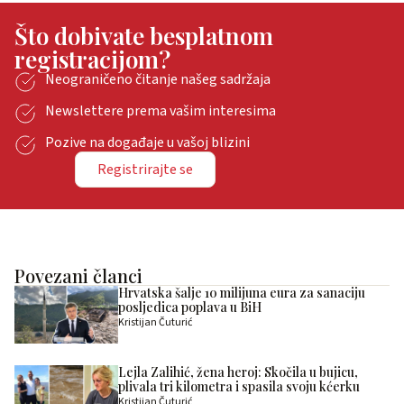
Što dobivate besplatnom
registracijom?
Neograničeno čitanje našeg sadržaja
Newslettere prema vašim interesima
Pozive na događaje u vašoj blizini
Registrirajte se
Povezani članci
Hrvatska šalje 10 milijuna eura za sanaciju
posljedica poplava u BiH
Kristijan Čuturić
Lejla Zalihić, žena heroj: Skočila u bujicu,
plivala tri kilometra i spasila svoju kćerku
Kristijan Čuturić