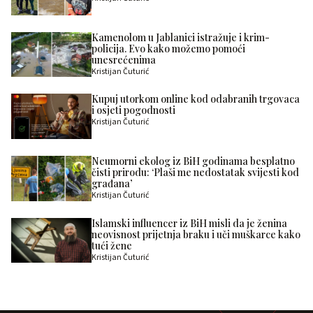
Kamenolom u Jablanici istražuje i krim-
policija. Evo kako možemo pomoći
unesrećenima
Kristijan Čuturić
Kupuj utorkom online kod odabranih trgovaca
i osjeti pogodnosti
Kristijan Čuturić
Neumorni ekolog iz BiH godinama besplatno
čisti prirodu: ‘Plaši me nedostatak svijesti kod
građana’
Kristijan Čuturić
Islamski influencer iz BiH misli da je ženina
neovisnost prijetnja braku i uči muškarce kako
tući žene
Kristijan Čuturić