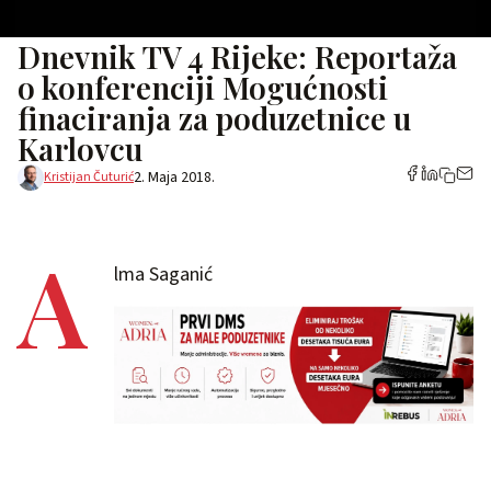
Dnevnik TV 4 Rijeke: Reportaža
o konferenciji Mogućnosti
finaciranja za poduzetnice u
Karlovcu
2. Maja 2018.
Kristijan Čuturić
A
lma Saganić