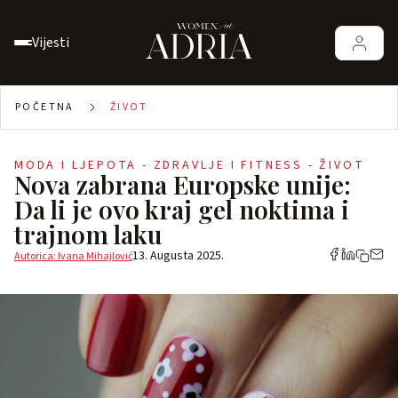
Vijesti
POČETNA
ŽIVOT
MODA I LJEPOTA - ZDRAVLJE I FITNESS - ŽIVOT
Nova zabrana Europske unije:
Da li je ovo kraj gel noktima i
trajnom laku
13. Augusta 2025.
Autorica: Ivana Mihajlović