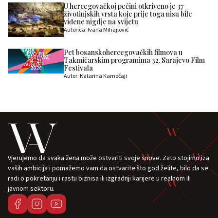
U hercegovačkoj pećini otkriveno je 37
životinjskih vrsta koje prije toga nisu bile
viđene nigdje na svijetu
Autorica: Ivana Mihajlović
Pet bosanskohercegovačkih filmova u
Takmičarskim programima 32. Sarajevo Film
Festivala
Autor: Katarina Kamočaji
Vjerujemo da svaka žena može ostvariti svoje snove. Zato stojimo iza
vaših ambicija i pomažemo vam da ostvarite što god želite, bilo da se
radi o pokretanju i rastu biznisa ili izgradnji karijere u realnom ili
javnom sektoru.