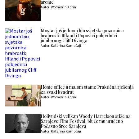
arome
Autor: Women in Adria
Mostar još jednom bio svjetska pozornica
hrabrosti: Iffland i Popovici pobjednici
jubilarnog Cliff Divinga
Autor: Katarina Kamočaji
Home office u malom stanu: Praktična rješenja
za svaki kvadrat
Autor: Women in Adria
Holivudski velikan Woody Harrelson stiže na
Sarajevo Film Festival, bit će mu uručeno
Počasno Srce Sarajeva
Autor: Katarina Kamočaji