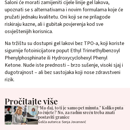
Saloni će morati zamijeniti cijele linije gel lakova,
upoznati se s alternativama i novim formulama koje će
pružati jednaku kvalitetu. Oni koji se ne prilagode
riskiraju kazne, ali i gubitak povjerenja kod sve
osvještenijih korisnica.
Na tržištu su dostupni gel lakovi bez TPO-a, koji koriste
sigurnije fotoinicijatore poput Ethyl Trimethylbenzoyl
Phenylphosphinate ili Hydroxycyclohexyl Phenyl
Ketone. Nude iste prednosti – brzo sušenje, visoki sjaj i
dugotrajnost – ali bez sastojaka koji nose zdravstveni
rizik.
Pročitajte više
“Ma daj, to ti je samo pet minuta.” Koliko puta
to čujete? No, za radnu sreću treba znati
postaviti granice
Gošća autorica: Sonja Jovanović