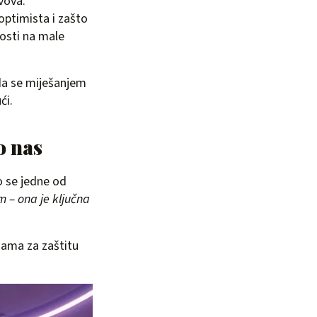
vova.
optimista i zašto
osti na male
 da se miješanjem
ći.
o nas
 se jedne od
m – ona je ključna
ksama za zaštitu