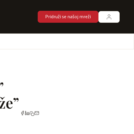
Pridruži se našoj mreži
”
že”