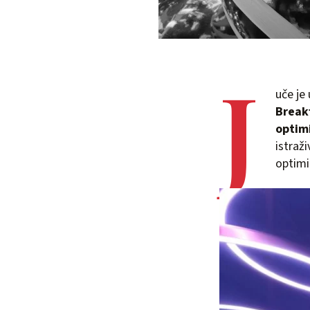
J
uče je
Break
optim
istraži
optimi