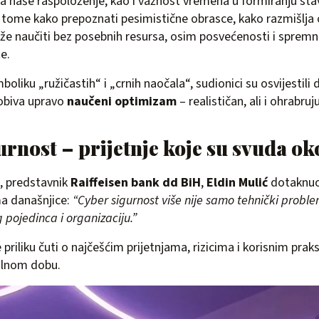
na naše raspoloženje, kao i važnost vremena u formiranju sta
tome kako prepoznati pesimistične obrasce, kako razmišlja 
e naučiti bez posebnih resursa, osim posvećenosti i spremn
e.
oliku „ružičastih“ i „crnih naočala“, sudionici su osvijestili
obiva upravo
naučeni optimizam
– realističan, ali i ohrabruju
rnost – prijetnje koje su svuda ok
, predstavnik
Raiffeisen bank dd BiH
,
Eldin Mulić
dotaknuo
ma današnjice:
“Cyber sigurnost više nije samo tehnički proble
 pojedinca i organizaciju.”
priliku čuti o najčešćim prijetnjama, rizicima i korisnim pra
alnom dobu.