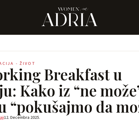
RACIJA - ŽIVOT
rking Breakfast u
ju: Kako iz “ne može
 u “pokušajmo da mo
aji
12. Decembra 2025.