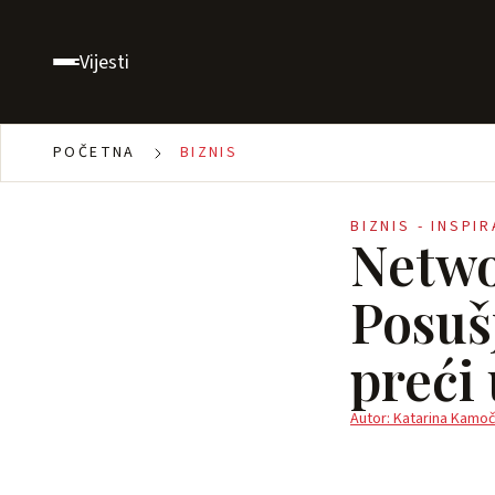
Vijesti
POČETNA
BIZNIS
BIZNIS - INSPI
Netwo
Posuš
preći
Autor: Katarina Kamoč