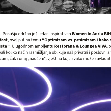
 u Posušju održan još jedan inspirativan
Women in Adria Bi
fast
, ovaj put na temu
“Optimizam vs. pesimizam i kako na
ista”
. U ugodnom ambijentu
Restorana & Loungea VIVA
, 
vali koliko način razmišljanja oblikuje naš privatni i poslovni ž
zam, čak i onaj „naučeni“, vještina koju svako može savladati