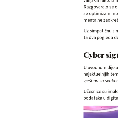
vanjskih faktora 
Razgovaralo se o 
se optimizam mož
mentalne zaokret
Uz simpatičnu simb
ta dva pogleda d
Cyber sigu
U uvodnom dijelu
najaktuelnijih te
vještina za svakog
Učesnice su imale 
podataka u digit