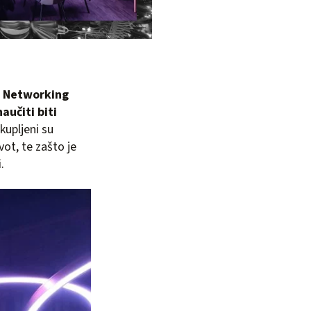
H Networking
učiti biti
okupljeni su
ivot, te zašto je
.