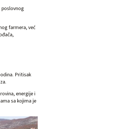
g poslovnog
nog farmera, već
vođača,
odina. Pritisak
oza.
ovina, energije i
enama sa kojima je