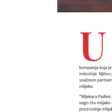
U
kompanije koja je
industrije. Njiho
snažnom partnerst
mlijeka.
“Mljekara Pađeni 
nego što mlijeko 
proizvodnje mlije