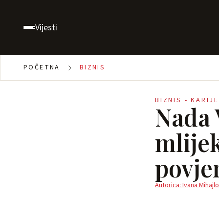
Vijesti
POČETNA
BIZNIS
BIZNIS - KARIJ
Nada V
mlijek
povje
Autorica: Ivana Mihajlo