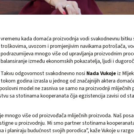
vremenu kada domaća proizvodnja vodi svakodnevnu bitku 
troškovima, uvozom i promjenjivim navikama potrošača, vo
podrazumijeva mnogo više od upravljanja proizvodnim proc
balansiranje između ekonomskih pokazatelja, ljudi i dugoročn
Takvu odgovornost svakodnevno nosi
Nada Vukoje
iz Mljek
 tokom godina izrasla u jednog od značajnijih aktera domać
v poslovni model ne zasniva se samo na proizvodnji mliječnih p
vu sa stotinama kooperanata čija egzistencija zavisi od st
je mnogo više od proizvođača mliječnih proizvoda. Naš posao
stigne u proizvodnju. Mi smo partner stotinama kooperanata 
ka i planiraju budućnost svojih porodica”, kaže Vukoje u razg