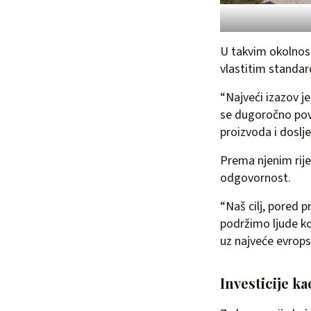
U takvim okolnost
vlastitim standa
“Najveći izazov j
se dugoročno pov
proizvoda i doslje
Prema njenim rije
odgovornost.
“Naš cilj, pored 
podržimo ljude ko
uz najveće evrops
Investicije k