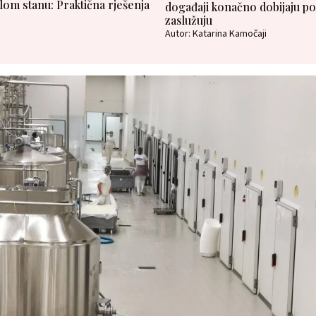
om stanu: Praktična rješenja
događaji konačno dobijaju po
zaslužuju
Autor: Katarina Kamočaji