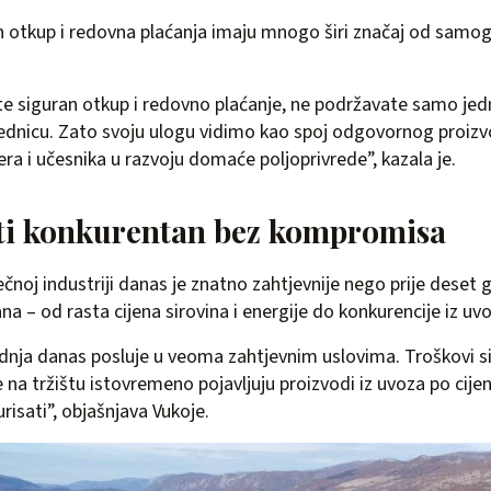
n otkup i redovna plaćanja imaju mnogo širi značaj od samo
te siguran otkup i redovno plaćanje, ne podržavate samo jed
jednicu. Zato svoju ulogu vidimo kao spoj odgovornog proiz
a i učesnika u razvoju domaće poljoprivrede”, kazala je.
ti konkurentan bez kompromisa
čnoj industriji danas je znatno zahtjevnije nego prije deset g
ana – od rasta cijena sirovina i energije do konkurencije iz uv
ja danas posluje u veoma zahtjevnim uslovima. Troškovi sir
e na tržištu istovremeno pojavljuju proizvodi iz uvoza po cij
risati”, objašnjava Vukoje.