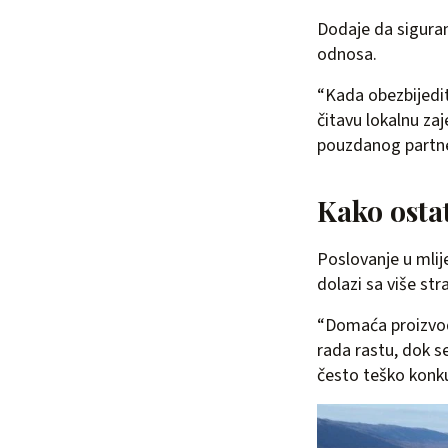
Dodaje da sigura
odnosa.
“Kada obezbijedi
čitavu lokalnu za
pouzdanog partner
Kako osta
Poslovanje u mlije
dolazi sa više str
“Domaća proizvodn
rada rastu, dok s
često teško konku