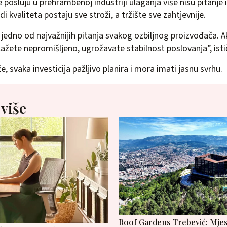
 posluju u prehrambenoj industriji ulaganja više nisu pitanje
i kvaliteta postaju sve stroži, a tržište sve zahtjevnije.
 jedno od najvažnijih pitanja svakog ozbiljnog proizvođača. A
lažete nepromišljeno, ugrožavate stabilnost poslovanja”, isti
, svaka investicija pažljivo planira i mora imati jasnu svrhu.
 više
Roof Gardens Trebević: Mjes