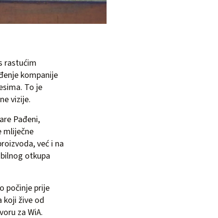
s rastućim
đenje kompanije
esima. To je
e vizije.
are Pađeni,
e mliječne
roizvoda, već i na
abilnog otkupa
 počinje prije
koji žive od
ovoru za WiA.