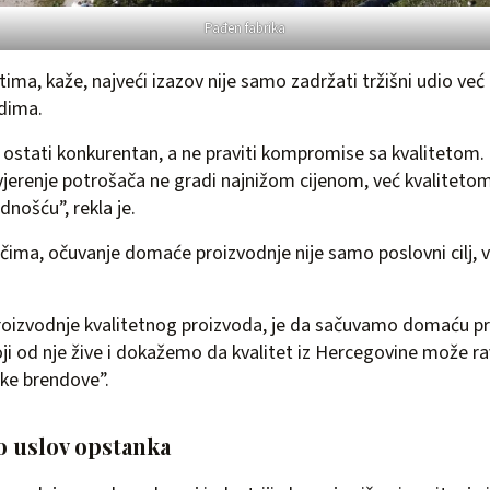
Pađen fabrika
ima, kaže, najveći izazov nije samo zadržati tržišni udio već
rdima.
e ostati konkurentan, a ne praviti kompromise sa kvalitetom.
jerenje potrošača ne gradi najnižom cijenom, već kvalitetom
dnošću”, rekla je.
čima, očuvanje domaće proizvodnje nije samo poslovni cilj, v
proizvodnje kvalitetnog proizvoda, je da sačuvamo domaću pr
ji od nje žive i dokažemo da kvalitet iz Hercegovine može r
ke brendove”.
ao uslov opstanka