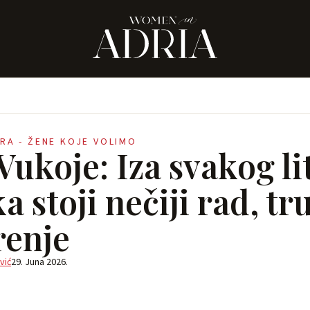
ERA - ŽENE KOJE VOLIMO
ukoje: Iza svakog li
a stoji nečiji rad, tr
renje
vić
29. Juna 2026.