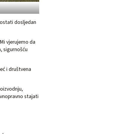
 ostati dosljedan
 Mi vjerujemo da
, sigurnošću
eć i društvena
oizvodnju,
avnopravno stajati