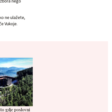
 izbora nego
ko ne ulažete,
če Vukoje.
to gdje poslovni