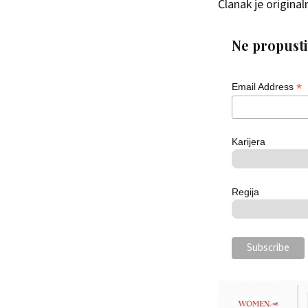
Članak je origina
Ne propustit
*
Email Address
Karijera
Regija