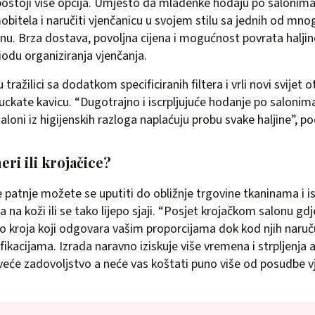
 postoji više opcija. Umjesto da mladenke hodaju po salonim
mobitela i naručiti vjenčanicu u svojem stilu sa jednih od mno
nu. Brza dostava, povoljna cijena i mogućnost povrata haljine
odu organiziranja vjenčanja.
 u tražilici sa dodatkom specificiranih filtera i vrli novi svijet
juckate kavicu. “Dugotrajno i iscrpljujuće hodanje po salonima 
aloni iz higijenskih razloga naplaćuju probu svake haljine”, p
ri ili krojačice?
 patnje možete se uputiti do obližnje trgovine tkaninama i i
 na koži ili se tako lijepo sjaji. “Posjet krojačkom salonu g
o kroja koji odgovara vašim proporcijama dok kod njih naruč
fikacijama. Izrada naravno iziskuje više vremena i strpljenja a
veće zadovoljstvo a neće vas koštati puno više od posudbe v