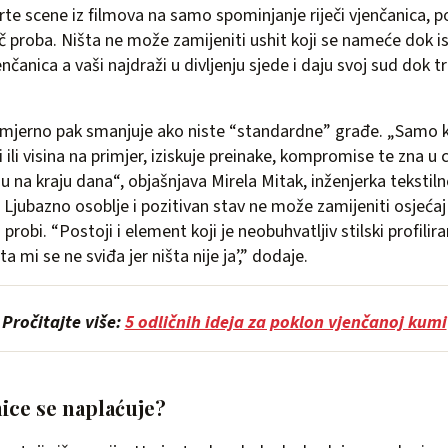
vrte scene iz filmova na samo spominjanje riječi vjenčanica,
 proba. Ništa ne može zamijeniti ushit koji se nameće dok 
čanica a vaši najdraži u divljenju sjede i daju svoj sud dok 
izmjerno pak smanjuje ako niste “standardne” građe. „Samo k
 ili visina na primjer, iziskuje preinake, kompromise te zna u
iju na kraju dana“, objašnjava Mirela Mitak, inženjerka tekstiln
 Ljubazno osoblje i pozitivan stav ne može zamijeniti osjeća
probi. “Postoji i element koji je neobuhvatljiv stilski profil
 mi se ne sviđa jer ništa nije ja’,” dodaje.
Pročitajte više:
5 odličnih ideja za poklon vjenčanoj kumi
ice se naplaćuje?