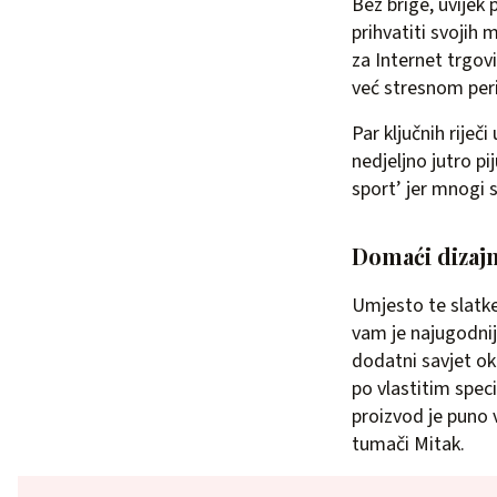
Bez brige, uvijek
prihvatiti svojih 
za Internet trgovi
već stresnom peri
Par ključnih riječi
nedjeljno jutro pi
sport’ jer mnogi s
Domaći dizajne
Umjesto te slatke
vam je najugodnija
dodatni savjet ok
po vlastitim speci
proizvod je puno 
tumači Mitak.