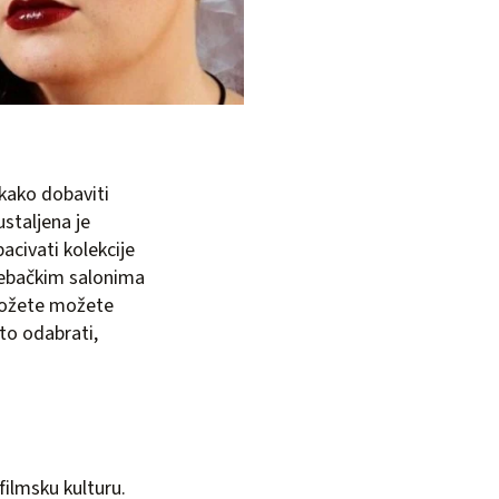
 kako dobaviti
ustaljena je
acivati kolekcije
rebačkim salonima
 možete možete
što odabrati,
filmsku kulturu.