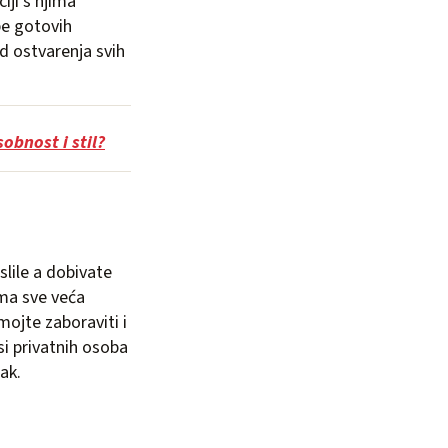
ciji s njima
be gotovih
od ostvarenja svih
obnost i stil?
e
lile a dobivate
ima sve veća
ojte zaboraviti i
si privatnih osoba
tak.