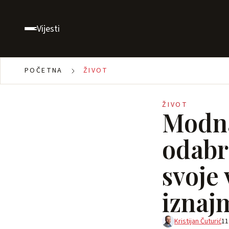
Vijesti
POČETNA
ŽIVOT
ŽIVOT
Modna
odabr
svoje 
iznaj
Kristijan Čuturić
11