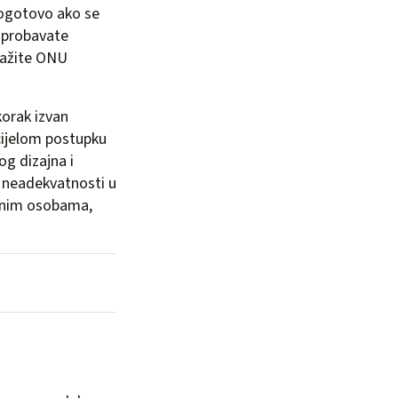
 pogotovo ako se
isprobavate
tražite ONU
orak izvan
 cijelom postupku
og dizajna i
j neadekvatnosti u
iranim osobama,