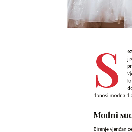
S
ez
je
pr
vj
kr
do
donosi modna diz
Modni sud
Biranje vjenčanice