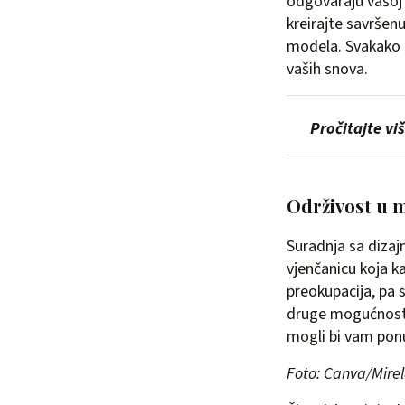
odgovaraju vašoj 
kreirajte savršen
modela. Svakako 
vaših snova.
Pročitajte vi
Održivost u m
Suradnja sa dizaj
vjenčanicu koja k
preokupacija, pa 
druge mogućnost
mogli bi vam ponu
Foto: Canva/Mirel