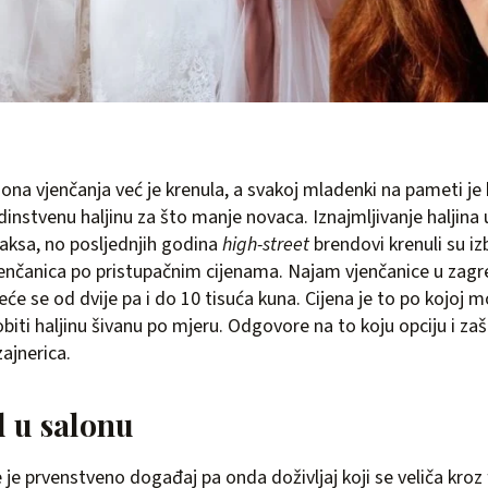
ona vjenčanja već je krenula, a svakoj mladenki na pameti je
dinstvenu haljinu za što manje novaca. Iznajmljivanje haljina 
aksa, no posljednjih godina
high-street
brendovi krenuli su izb
enčanica po pristupačnim cijenama. Najam vjenčanice u zag
eće se od dvije pa i do 10 tisuća kuna. Cijena je to po kojoj
biti haljinu šivanu po mjeru. Odgovore na to koju opciju i za
ajnerica.
 u salonu
 je prvenstveno događaj pa onda doživljaj koji se veliča kroz 