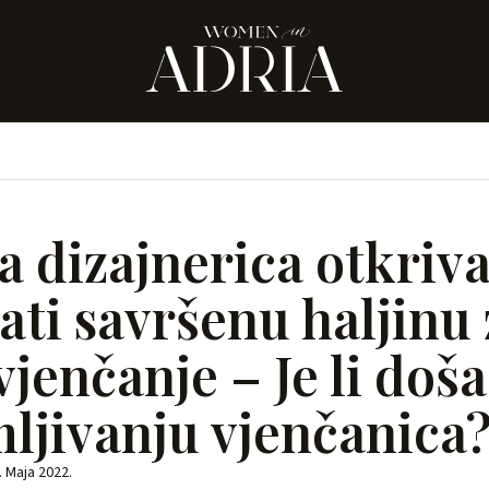
 dizajnerica otkriv
ati savršenu haljinu 
vjenčanje – Je li doš
mljivanju vjenčanica
. Maja 2022.