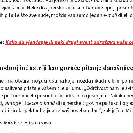
osobnosti i estetici. Posjetite njihov
showroom
ili u kolabora
u vjenčanicu. Neke dizajnerske kuće su otvorene opciji posud
ih pitajte što sve nude, možda vas samo jedan
e-mail
dijeli 
še:
Kako da vjenčanje ili neki drugi event odražava vašu os
odnoj industriji kao goruće pitanje današnjic
nerima otvara mogućnosti na koje možda nikad ne bi ni pomis
ao salivena pristaje vašem tijelu i umu. „Održivost nam je sv
se po tom načelu posudba čini idealnim rješenjem. Nikako nem
i,
vintage
ili
second hand
dizajnerske trgovine pa tako i ogla
diti širok spektar haljina za vaš poseban dan“, zaključuje Mi
a Mitak privatna arhiva