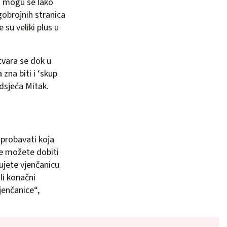
a mogu se lako
gobrojnih stranica
 su veliki plus u
 otvara se dok u
zna biti i ‘skup
odsjeća Mitak.
sprobavati koja
dje možete dobiti
ujete vjenčanicu
li konačni
jenčanice“,