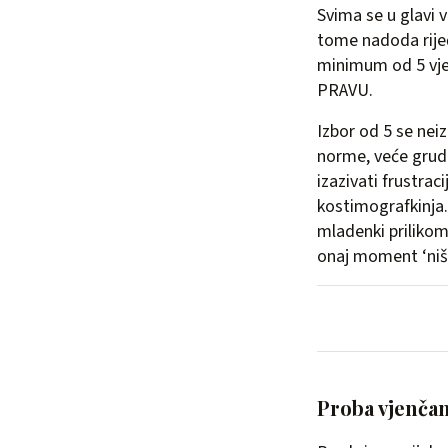
Svima se u glavi 
tome nadoda riječ
minimum od 5 vjen
PRAVU.
Izbor od 5 se ne
norme, veće grudi
izazivati frustrac
kostimografkinja.
mladenki prilikom 
onaj moment ‘ništa
Proba vjenčan