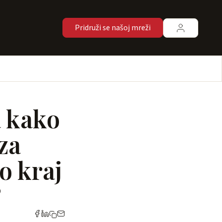
Pridruži se našoj mreži
a kako
za
ao kraj
?