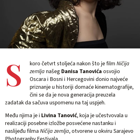
S
koro četvrt stoljeća nakon što je film
Ničija
zemlja
našeg
Danisa Tanovića
osvojio
Oscara i Bosni i Hercegovini donio najveće
priznanje u historiji domaće kinematografije,
čini se da je nova generacija preuzela
zadatak da sačuva uspomenu na taj uspjeh.
Među njima je i
Livina Tanović
, koja je učestvovala u
realizaciji posebne izložbe posvećene nastanku i
naslijeđu filma
Ničija zemlja
, otvorene u okviru Sarajevo
Photography Festivala.