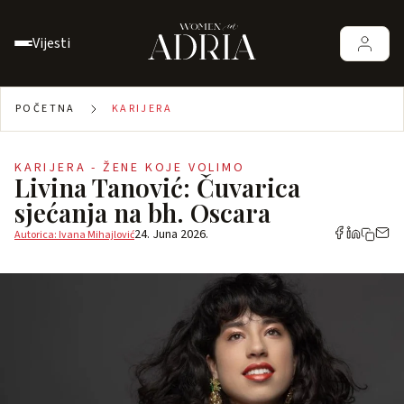
Vijesti
POČETNA
KARIJERA
KARIJERA - ŽENE KOJE VOLIMO
Livina Tanović: Čuvarica
sjećanja na bh. Oscara
24. Juna 2026.
Autorica: Ivana Mihajlović