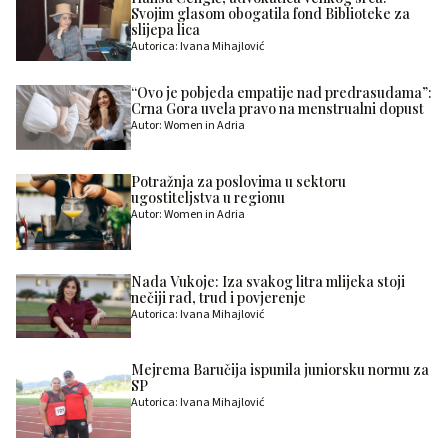
Svojim glasom obogatila fond Biblioteke za
slijepa lica
Autorica: Ivana Mihajlović
“Ovo je pobjeda empatije nad predrasudama”:
Crna Gora uvela pravo na menstrualni dopust
Autor: Women in Adria
Potražnja za poslovima u sektoru
ugostiteljstva u regionu
Autor: Women in Adria
Nada Vukoje: Iza svakog litra mlijeka stoji
nečiji rad, trud i povjerenje
Autorica: Ivana Mihajlović
Mejrema Baručija ispunila juniorsku normu za
SP
Autorica: Ivana Mihajlović