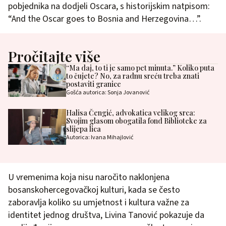
pobjednika na dodjeli Oscara, s historijskim natpisom:
“And the Oscar goes to Bosnia and Herzegovina…”.
Pročitajte više
“Ma daj, to ti je samo pet minuta.” Koliko puta
to čujete? No, za radnu sreću treba znati
postaviti granice
Gošća autorica: Sonja Jovanović
Halisa Čengić, advokatica velikog srca:
Svojim glasom obogatila fond Biblioteke za
slijepa lica
Autorica: Ivana Mihajlović
U vremenima koja nisu naročito naklonjena
bosanskohercegovačkoj kulturi, kada se često
zaboravlja koliko su umjetnost i kultura važne za
identitet jednog društva, Livina Tanović pokazuje da