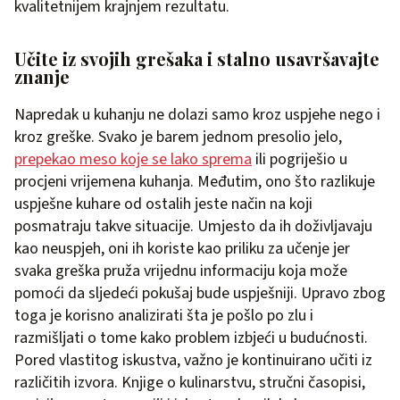
kvalitetnijem krajnjem rezultatu.
Učite iz svojih grešaka i stalno usavršavajte
znanje
Napredak u kuhanju ne dolazi samo kroz uspjehe nego i
kroz greške. Svako je barem jednom presolio jelo,
prepekao meso koje se lako sprema
ili pogriješio u
procjeni vrijemena kuhanja. Međutim, ono što razlikuje
uspješne kuhare od ostalih jeste način na koji
posmatraju takve situacije. Umjesto da ih doživljavaju
kao neuspjeh, oni ih koriste kao priliku za učenje jer
svaka greška pruža vrijednu informaciju koja može
pomoći da sljedeći pokušaj bude uspješniji. Upravo zbog
toga je korisno analizirati šta je pošlo po zlu i
razmišljati o tome kako problem izbjeći u budućnosti.
Pored vlastitog iskustva, važno je kontinuirano učiti iz
različitih izvora. Knjige o kulinarstvu, stručni časopisi,