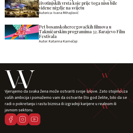
životinjskih vrsta koje prije toga nisu bile
viđene nigdje na svijetu
Autorica: Ivana Mihajlović
Pet bosanskohercegovačkih filmova u
Takmičarskim programima 32. Sarajevo Film
Festivala
Autor: Katarina Kamočaji
Vjerujemo da svaka žena može ostvariti svoje snove. Zato stojimo iza
vaših ambicija i pomažemo vam da ostvarite što god želite, bilo da se
radi o pokretanju i rastu biznisa ili izgradnji karijere u realnom ili
javnom sektoru.