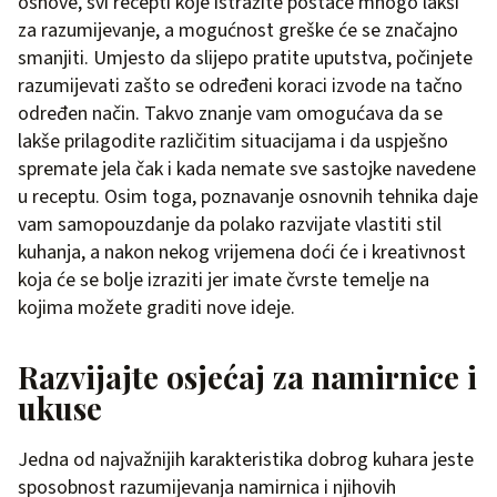
osnove, svi recepti koje istražite postaće mnogo lakši
za razumijevanje, a mogućnost greške će se značajno
smanjiti. Umjesto da slijepo pratite uputstva, počinjete
razumijevati zašto se određeni koraci izvode na tačno
određen način. Takvo znanje vam omogućava da se
lakše prilagodite različitim situacijama i da uspješno
spremate jela čak i kada nemate sve sastojke navedene
u receptu. Osim toga, poznavanje osnovnih tehnika daje
vam samopouzdanje da polako razvijate vlastiti stil
kuhanja, a nakon nekog vrijemena doći će i kreativnost
koja će se bolje izraziti jer imate čvrste temelje na
kojima možete graditi nove ideje.
Razvijajte osjećaj za namirnice i
ukuse
Jedna od najvažnijih karakteristika dobrog kuhara jeste
sposobnost razumijevanja namirnica i njihovih