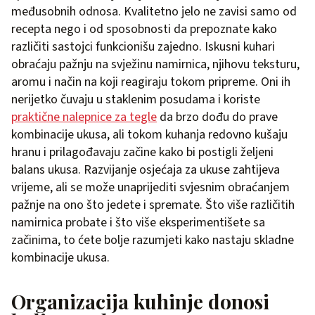
međusobnih odnosa. Kvalitetno jelo ne zavisi samo od
recepta nego i od sposobnosti da prepoznate kako
različiti sastojci funkcionišu zajedno. Iskusni kuhari
obraćaju pažnju na svježinu namirnica, njihovu teksturu,
aromu i način na koji reagiraju tokom pripreme. Oni ih
nerijetko čuvaju u staklenim posudama i koriste
praktične nalepnice za tegle
da brzo dođu do prave
kombinacije ukusa, ali tokom kuhanja redovno kušaju
hranu i prilagođavaju začine kako bi postigli željeni
balans ukusa. Razvijanje osjećaja za ukuse zahtijeva
vrijeme, ali se može unaprijediti svjesnim obraćanjem
pažnje na ono što jedete i spremate. Što više različitih
namirnica probate i što više eksperimentišete sa
začinima, to ćete bolje razumjeti kako nastaju skladne
kombinacije ukusa.
Organizacija kuhinje donosi