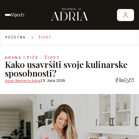
Vijesti
POČETNA
ŽIVOT
HRANA I PIĆE - ŽIVOT
Kako usavršiti svoje kulinarske
sposobnosti?
19. Juna 2026.
Autor: Women in Adria