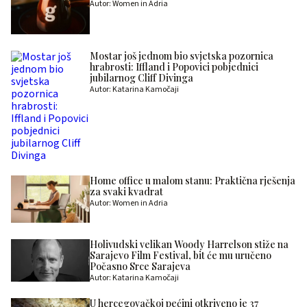
Autor: Women in Adria
Mostar još jednom bio svjetska pozornica
hrabrosti: Iffland i Popovici pobjednici
jubilarnog Cliff Divinga
Autor: Katarina Kamočaji
Home office u malom stanu: Praktična rješenja
za svaki kvadrat
Autor: Women in Adria
Holivudski velikan Woody Harrelson stiže na
Sarajevo Film Festival, bit će mu uručeno
Počasno Srce Sarajeva
Autor: Katarina Kamočaji
U hercegovačkoj pećini otkriveno je 37