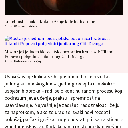
Umjetnost i nauka: Kako prženje kafe budi arome
Autor: Women in Adria
Mostar još jednom bio svjetska pozornica hrabrosti: Iffland i
Popovici pobjednici jubilarnog Cliff Divinga
Autor: Katarina Kamočaji
Usavršavanje kulinarskih sposobnosti nije rezultat
jednog kulinarskog kursa, jednog recepta ili nekoliko
uspješnih obroka – radi se o kontinuiranom procesu koji
podrazumijeva učenje, praksu i spremnost na
usavršavanje. Najvažnije je zadržati radoznalost i želju
za napretkom, a ako to uradite, svaki novi recept i
pokušaj, pa čak i greška, mogu postati prilika za sticanje
vrijednog iskustva. Kada kuhanju pristupite kao vještini