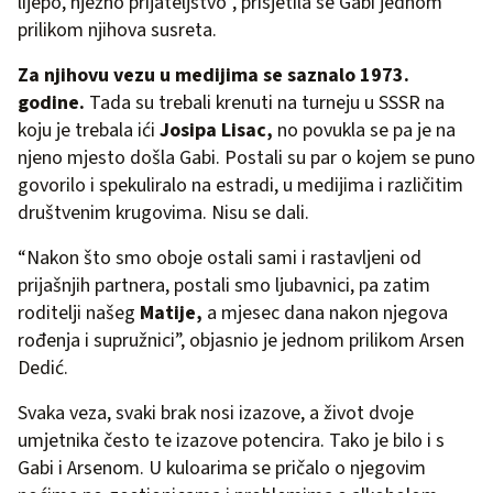
lijepo, nježno prijateljstvo”, prisjetila se Gabi jednom
prilikom njihova susreta.
Za njihovu vezu u medijima se saznalo 1973.
godine.
Tada su trebali krenuti na turneju u SSSR na
koju je trebala ići
Josipa Lisac,
no povukla se pa je na
njeno mjesto došla Gabi. Postali su par o kojem se puno
govorilo i spekuliralo na estradi, u medijima i različitim
društvenim krugovima. Nisu se dali.
“Nakon što smo oboje ostali sami i rastavljeni od
prijašnjih partnera, postali smo ljubavnici, pa zatim
roditelji našeg
Matije,
a mjesec dana nakon njegova
rođenja i supružnici”, objasnio je jednom prilikom Arsen
Dedić.
Svaka veza, svaki brak nosi izazove, a život dvoje
umjetnika često te izazove potencira. Tako je bilo i s
Gabi i Arsenom. U kuloarima se pričalo o njegovim