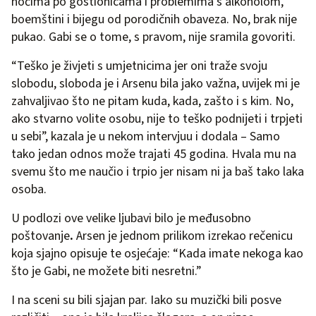
noćima po gostionicama i problemima s alkoholom,
boemštini i bijegu od porodičnih obaveza. No, brak nije
pukao. Gabi se o tome, s pravom, nije sramila govoriti.
“Teško je živjeti s umjetnicima jer oni traže svoju
slobodu, sloboda je i Arsenu bila jako važna, uvijek mi je
zahvaljivao što ne pitam kuda, kada, zašto i s kim. No,
ako stvarno volite osobu, nije to teško podnijeti i trpjeti
u sebi”, kazala je u nekom intervjuu i dodala – Samo
tako jedan odnos može trajati 45 godina.
Hvala mu na
svemu što me naučio i trpio jer nisam ni ja baš tako laka
osoba.
U podlozi ove velike ljubavi bilo je međusobno
poštovanje
.
Arsen je jednom prilikom izrekao rečenicu
koja sjajno opisuje te osjećaje: “Kada imate nekoga kao
što je Gabi, ne možete biti nesretni.”
I na sceni su bili sjajan par. Iako su muzički bili posve