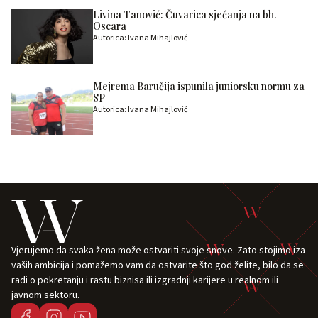
Livina Tanović: Čuvarica sjećanja na bh.
Oscara
Autorica: Ivana Mihajlović
Mejrema Baručija ispunila juniorsku normu za
SP
Autorica: Ivana Mihajlović
Vjerujemo da svaka žena može ostvariti svoje snove. Zato stojimo iza
vaših ambicija i pomažemo vam da ostvarite što god želite, bilo da se
radi o pokretanju i rastu biznisa ili izgradnji karijere u realnom ili
javnom sektoru.