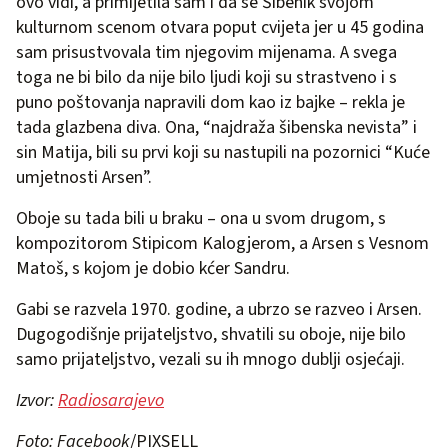
ovo vidi, a primijetila sam i da se Šibenik svojom
kulturnom scenom otvara poput cvijeta jer u 45 godina
sam prisustvovala tim njegovim mijenama. A svega
toga ne bi bilo da nije bilo ljudi koji su strastveno i s
puno poštovanja napravili dom kao iz bajke – rekla je
tada glazbena diva. Ona, “najdraža šibenska nevista” i
sin Matija, bili su prvi koji su nastupili na pozornici “Kuće
umjetnosti Arsen”.
Oboje su tada bili u braku – ona u svom drugom, s
kompozitorom Stipicom Kalogjerom, a Arsen s Vesnom
Matoš, s kojom je dobio kćer Sandru.
Gabi se razvela 1970. godine, a ubrzo se razveo i Arsen.
Dugogodišnje prijateljstvo, shvatili su oboje, nije bilo
samo prijateljstvo, vezali su ih mnogo dublji osjećaji.
Izvor:
Radiosarajevo
Foto: Facebook
/PIXSELL