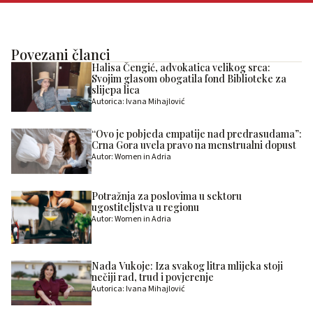
Povezani članci
Halisa Čengić, advokatica velikog srca:
Svojim glasom obogatila fond Biblioteke za
slijepa lica
Autorica: Ivana Mihajlović
“Ovo je pobjeda empatije nad predrasudama”:
Crna Gora uvela pravo na menstrualni dopust
Autor: Women in Adria
Potražnja za poslovima u sektoru
ugostiteljstva u regionu
Autor: Women in Adria
Nada Vukoje: Iza svakog litra mlijeka stoji
nečiji rad, trud i povjerenje
Autorica: Ivana Mihajlović