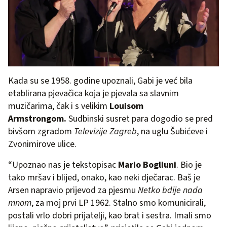
Kada su se 1958. godine upoznali, Gabi je već bila
etablirana pjevačica koja je pjevala sa slavnim
muzičarima, čak i s velikim
Louisom
Armstrongom.
Sudbinski susret para dogodio se pred
bivšom zgradom
Televizije Zagreb
, na uglu Šubićeve i
Zvonimirove ulice.
“Upoznao nas je tekstopisac
Mario Bogliuni
. Bio je
tako mršav i blijed, onako, kao neki dječarac. Baš je
Arsen napravio prijevod za pjesmu
Netko bdije nada
mnom
, za moj prvi LP 1962. Stalno smo komunicirali,
postali vrlo dobri prijatelji, kao brat i sestra. Imali smo