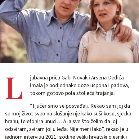
L
jubavna priča Gabi Novak i Arsena Dedića
imala je podjednake doze uspona i padova,
tokom gotovo pola stoljeća trajanja.
“I jučer smo se posvađali. Rekao sam joj da
se moj život sveo na slušanje nje kako suši kosu, sjecka
hranu, telefonira unuci… A ja sve što želim da joj
odsviram, sviram joj u leđa. Nije meni lako”, rekao je u
jednom intervjuu 2011. godine veliki hrvatski pjesnik i