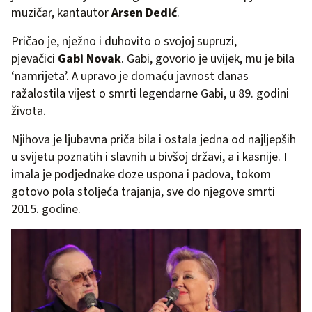
muzičar, kantautor
Arsen Dedić
.
Pričao je, nježno i duhovito o svojoj supruzi,
pjevačici
Gabi Novak
. Gabi, govorio je uvijek, mu je bila
‘namrijeta’. A upravo je domaću javnost danas
ražalostila vijest o smrti legendarne Gabi, u 89. godini
života.
Njihova je ljubavna priča bila i ostala jedna od najljepših
u svijetu poznatih i slavnih u bivšoj državi, a i kasnije. I
imala je podjednake doze uspona i padova, tokom
gotovo pola stoljeća trajanja, sve do njegove smrti
2015. godine.