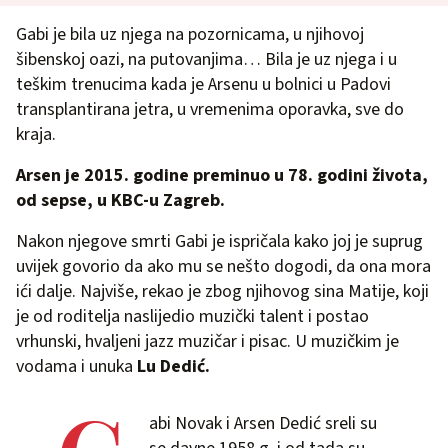
Gabi je bila uz njega na pozornicama, u njihovoj
šibenskoj oazi, na putovanjima… Bila je uz njega i u
teškim trenucima kada je Arsenu u bolnici u Padovi
transplantirana jetra, u vremenima oporavka, sve do
kraja.
Arsen je 2015. godine preminuo u 78. godini života,
od sepse, u KBC-u Zagreb.
Nakon njegove smrti Gabi je ispričala kako joj je suprug
uvijek govorio da ako mu se nešto dogodi, da ona mora
ići dalje. Najviše, rekao je zbog njihovog sina Matije, koji
je od roditelja naslijedio muzički talent i postao
vrhunski, hvaljeni jazz muzičar i pisac. U muzičkim je
vodama i unuka
Lu Dedić.
abi Novak i Arsen Dedić sreli su