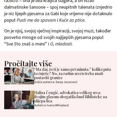
različiti – ona je bila kraljica šlagera, a on nizao
dalmatinske šansone – spoj neupitnih talenata iznjedrio
je niz lijepih pjesama za Gabi koje vrijeme nije dotaknulo
poput
Pusti me da spavam
i
Kuće za ptice.
On je njoj, svojoj vječnoj inspiraciji, svojoj muzi, također
posvetio mnoge od svojih najljepših pjesama poput
“Sve što znaš o meni” i
O, mladosti.
Pročitajte više
“Ma daj, to ti je samo pet minuta.” Koliko puta
to čujete? No, za radnu sreću treba znati
postaviti granice
Gošća autorica: Sonja Jovanović
Halisa Čengić, advokatica velikog srca:
Svojim glasom obogatila fond Biblioteke za
slijepa lica
Autorica: Ivana Mihajlović