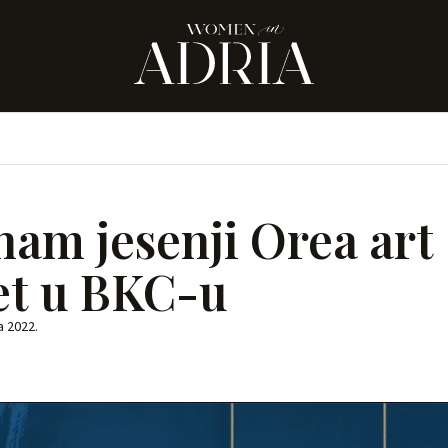
nam jesenji Orea art
t u BKC-u
a 2022.