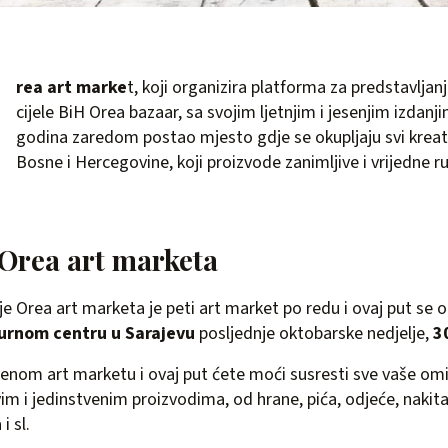
rea art marke
t, koji organizira platforma za predstavljanj
cijele BiH Orea bazaar, sa svojim ljetnjim i jesenjim izdanj
godina zaredom postao mjesto gdje se okupljaju svi kreativ
Bosne i Hercegovine, koji proizvode zanimljive i vrijedne r
 Orea art marketa
je Orea art marketa je peti art market po redu i ovaj put se 
urnom centru u Sarajevu
posljednje oktobarske nedjelje,
3
nom art marketu i ovaj put ćete moći susresti sve vaše omil
vim i jedinstvenim proizvodima, od hrane, pića, odjeće, nakit
i sl.