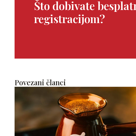
Što dobivate bespla
registracijom?
Povezani članci