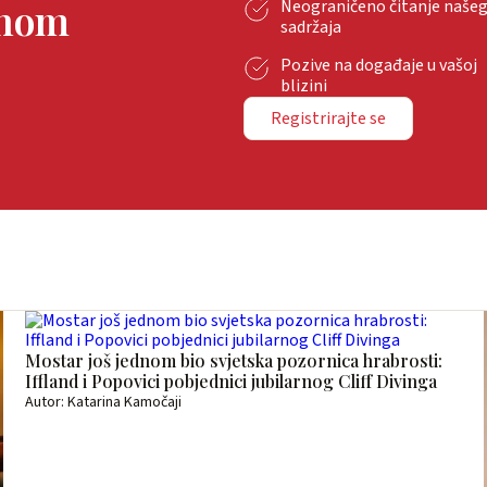
tnom
Neograničeno čitanje naše
sadržaja
Pozive na događaje u vašoj
blizini
Registrirajte se
Mostar još jednom bio svjetska pozornica hrabrosti:
Iffland i Popovici pobjednici jubilarnog Cliff Divinga
Autor: Katarina Kamočaji