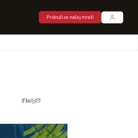
Pridruži se našoj mreži