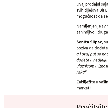
Ovaj prodajni saj
svih dijelova BiH,
mogućnost da se o
Namijenjen je svi
zanimljivo i drugač
Senita Slipac
, s
poziva da dođete 
a i ovaj put se n
dođete u nedjelju
ulaznicom u iznosu
raka
“.
Zabilježite u vaš
market!
Pročitajte