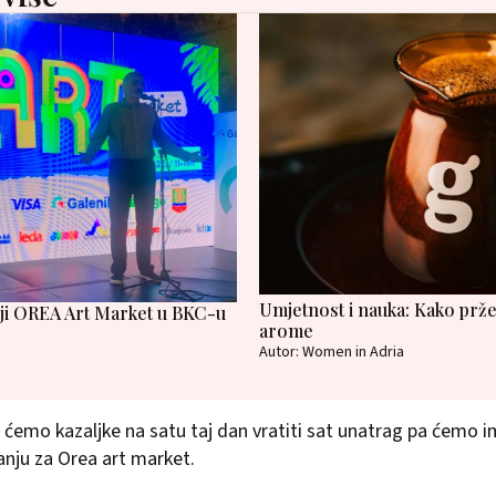
Umjetnost i nauka: Kako prže
nji OREA Art Market u BKC-u
arome
Autor: Women in Adria
ćemo kazaljke na satu taj dan vratiti sat unatrag pa ćemo i
nju za Orea art market.