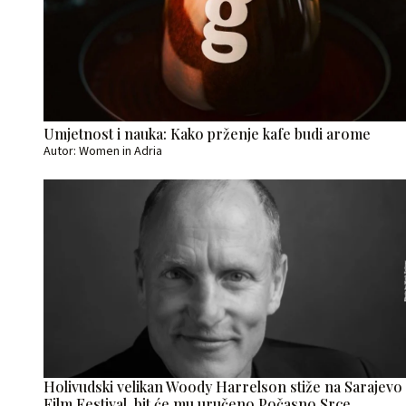
Umjetnost i nauka: Kako prženje kafe budi arome
Autor: Women in Adria
Holivudski velikan Woody Harrelson stiže na Sarajevo
Film Festival, bit će mu uručeno Počasno Srce