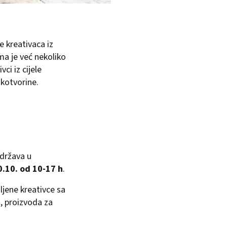
e kreativaca iz
ima je već nekoliko
ci iz cijele
ukotvorine.
održava u
0.10. od 10-17 h
.
jene kreativce sa
a, proizvoda za