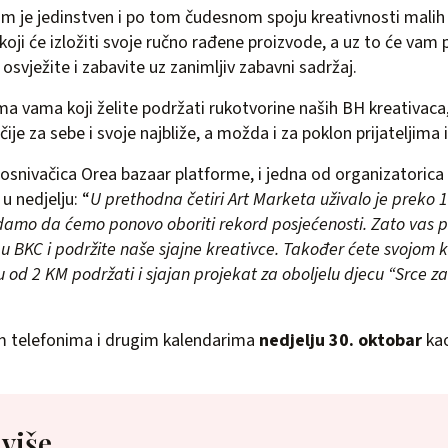
am je jedinstven i po tom čudesnom spoju kreativnosti malih
 koji će izložiti svoje ručno rađene proizvode, a uz to će vam 
svježite i zabavite uz zanimljiv zabavni sadržaj.
ma vama koji želite podržati rukotvorine naših BH kreativaca,
ije za sebe i svoje najbliže, a možda i za poklon prijateljima ili
uosnivačica Orea bazaar platforme, i jedna od organizatoric
u nedjelju: “
U prethodna četiri Art Marketa uživalo je preko 1
adamo da ćemo ponovo oboriti rekord posjećenosti. Zato vas
 u BKC i podržite naše sjajne kreativce. Također ćete svojom
 od 2 KM podržati i sjajan projekat za oboljelu djecu “Srce za
im telefonima i drugim kalendarima
nedjelju 30. oktobar
ka
 više