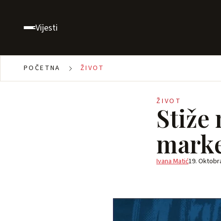
Vijesti
POČETNA
ŽIVOT
ŽIVOT
Stiže 
marke
Ivana Matić
19. Oktobr