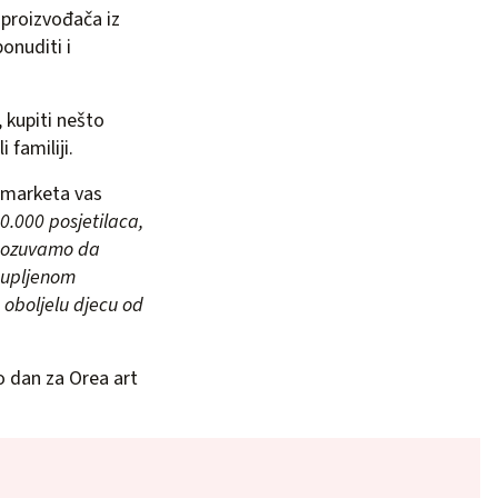
 proizvođača iz
ponuditi i
 kupiti nešto
 familiji.
a marketa vas
0.000 posjetilaca,
 pozuvamo da
 kupljenom
 oboljelu djecu od
o dan za Orea art