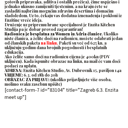
gotovih pripravaka, aditiva i ostalih prečica), čime uspješno i
jednako ukusno zamijeniti tjesteninu, a na kraju ćete se
zasladiti najbržim mogućim zdravim desertima i domaćim
sladoledom. Uz to, čekaju vas dodatna iznenađenja i pokloni iz
Enzitine vreće ideja.
Druženje uz pripremu hrane specijalnost je Enzita Kitchen
Studija pa je dobar provod zagarantiran!
Radionica je besplatna za Women in Adria članice
. Ukoliko
niste članica, a želite doći na radionicu, možete odabrati jedan
od članskih paketa
na linku.
Paketi su već od 625 kn, a
uključuju godinu dana brojnih pogodnosti i besplatnih
edukacija.
Ako želite samo doći na radionicu cijena je 400kn (PDV
uključen). Kada ispunite obrazac na linku, na mail će vam doći
podaci za uplatu.
ADRESA:
Enzita Kitchen Studio, Av. Dubrovnik 15, paviljon 14a
VRIJEME:
6.3. od 18h do 20h
OBRAZAC ZA PRIJAVU:
(ukoliko prijavljujete više osoba,
molimo svaku zasebnu upišite)
[contact-form-7 id=”83104” title=”Zagreb 6.3. Enzita
meet up”]