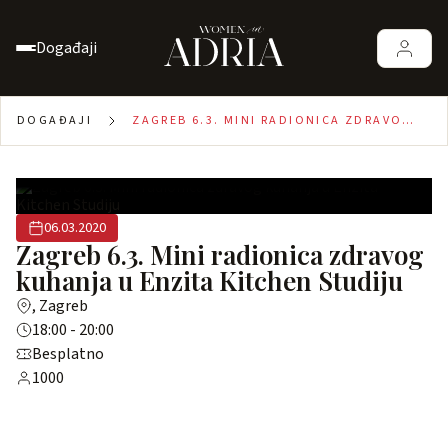
Događaji
DOGAĐAJI
ZAGREB 6.3. MINI RADIONICA ZDRAVOG
KUHANJA U ENZITA KITCHEN STUDIJU
06.03.2020
Zagreb 6.3. Mini radionica zdravog
kuhanja u Enzita Kitchen Studiju
, Zagreb
18:00 - 20:00
Besplatno
1000