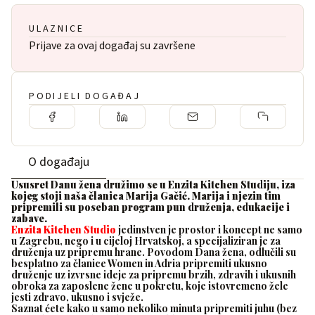
ULAZNICE
Prijave za ovaj događaj su završene
PODIJELI DOGAĐAJ
O događaju
Ususret Danu žena družimo se u Enzita Kitchen Studiju, iza
kojeg stoji naša članica Marija Gačić. Marija i njezin tim
pripremili su poseban program pun druženja, edukacije i
zabave.
Enzita Kitchen Studio
jedinstven je prostor i koncept ne samo
u Zagrebu, nego i u cijeloj Hrvatskoj, a specijaliziran je za
druženja uz pripremu hrane. Povodom Dana žena, odlučili su
besplatno za članice Women in Adria pripremiti ukusno
druženje uz izvrsne ideje za pripremu brzih, zdravih i ukusnih
obroka za zaposlene žene u pokretu, koje istovremeno žele
jesti zdravo, ukusno i svježe.
Saznat ćete kako u samo nekoliko minuta pripremiti juhu (bez