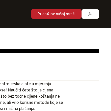
Pridruži se našoj mreži
ntrolerske alate u mjerenju
kse! Naučiti ćete što je cijena
zašto bez točne cijene koštanja ne
ne, ali vrlo korisne metode koje se
a i načina plaćanja.