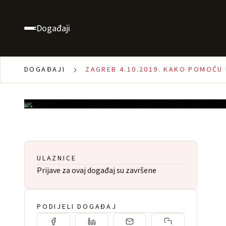
kontrolinga upravlja
rezultatima
Događaji
, Zagreb
09:00 - 16:30
Besplatno
DOGAĐAJI
ZAGREB 4.10.2019. KAKO POMOĆU
1000
ULAZNICE
Prijave za ovaj događaj su završene
PODIJELI DOGAĐAJ