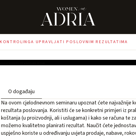
ti poslovnim
 KONTROLINGA UPRAVLJATI POSLOVNIM REZULTATIMA
O događaju
Na ovom cjelodnevnom seminaru upoznat ćete najvažnije ko
rezultata poslovanja. Koristiti će se konkretni primjeri iz pra
koštanja (u proizvodnji, ali i uslugama) i kako se računa te 
možemo kvalitetno planirati rezultat. Naučit ćete jednostav
uspješno koriste u određivanju uvjeta prodaje, nabave, rokov