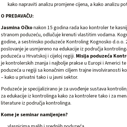
kako napraviti analizu promjene cijena, a kako analizu po
O PREDAVAČU:
Jasmina Očko
nakon 15 godina rada kao kontroler te kasnije
stranom poduzeću, odlučuje krenuti vlastitim vodama. Kog
godine, a sestrinsko poduzeće
Kontroling Kognosko
d.o.o. 
poslovanje je usmjereno na edukacije iz područja kontroling
poduzeća u Hrvatskoj i cijeloj regiji.
Misija poduzeća Kontr
je kontrolerskih znanja i najbolje prakse u Europi i Americi t
poduzeća u regiji sa konačnim ciljem trajne involviranosti 
– kako u privatni tako i u javni sektor.
Poduzeće je specijalizirano je za uvođenje sustava kontrolin
za edukacije iz kontrolinga kako za kontrolere tako i za me
literature iz područja kontrolinga.
Kome je seminar namijenjen?
vlasnicima malih i srednjih poduzeća