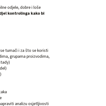
lne odjele, dobre i loše
djel kontrolinga kako bi
 se tumači i za što se koristi
vodima, grupama proizvodima,
stady)
del)
)
taka
e
napraviti analizu osjetljivosti