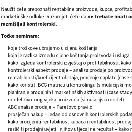
Naučit ćete prepoznati rentabilne proizvode, kupce, profitabi
marketinške odluke. Razumjeti ćete da
ne trebate imati o
razmišljali kontrolerski.
Točke seminara:
koje troškove ubrajamo u cijenu koštanja
koja je razlika između cijene koštanja proizvoda i usluga
kako izgleda kontrolerski izvještaj o profitabilnosti, kako
kontrolerski aspekt prodaje – analiza prodaje po proiz
rentabilnosti/koeficijent obrtaja, praćenje naplate (case 
kako koristiti BCG matricu u kontrolingu (simulacijski mo
planiranje prodajnih i marketinških aktivnosti (case stady
model životnog vijeka proizvoda (simulacijski model)
ABC analiza prodaje – Paretovo pravilo
prosječan nakup – jedan od osnovnih kontrolerskih poda
kako procijeniti rentabilnost kupaca i rentabilnost prodaj
različiti prodajni uvjeti i njihov utjecaj na rezultat – kako 