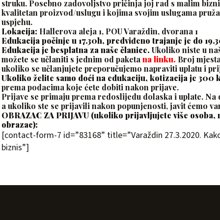
struku. Posebno zadovoljstvo pričinja joj rad s malim bizn
kvalitetan proizvod/uslugu i kojima svojim uslugama pruža
uspjehu.
Lokacija:
Hallerova aleja 1, POU Varaždin, dvorana 1
Edukacija počinje u 17.30h, predviđeno trajanje je do 19.
Edukacija je besplatna za naše članice.
Ukoliko niste u naš
možete se učlaniti s jednim od paketa
na linku.
Broj mjesta 
ukoliko se učlanjujete preporučujemo napraviti uplatu i prij
Ukoliko želite samo doći na edukaciju, kotizacija je 300 
prema podacima koje ćete dobiti nakon prijave.
Prijave se primaju prema redoslijedu dolaska i uplate. Na 
a ukoliko ste se prijavili nakon popunjenosti, javit ćemo vam
OBRAZAC ZA PRIJAVU (ukoliko prijavljujete više osoba, 
obrazac):
[contact-form-7 id=”83168” title=”Varaždin 27.3.2020. Kako
biznis”]