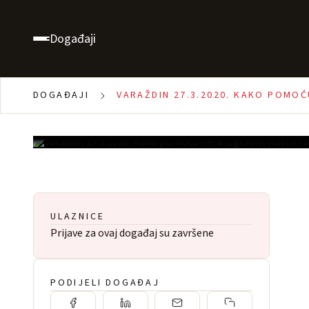
Varaždin 27.3.2020.
PR-a izgraditi vlastiti
Događaji
, Varaždin
17:30 - 19:30
Besplatno
DOGAĐAJI
VARAŽDIN 27.3.2020. KAKO POMOĆU
1000
ULAZNICE
Prijave za ovaj događaj su završene
PODIJELI DOGAĐAJ