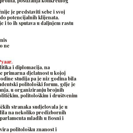
 profita, postizanja konkretnog
ije je predstaviti sebe i svoj
do potencijalnih klijenata.
e i to ih sputava u daljnjem rastu
znis
to ne
yaar.
itika i diplomacija, na
je primarna djelatnost u kojoj
odine studija pa je niz godina bila
dentski politološki forum, gdje je
anja, u organiziranju brojnih
olitičkim, politološkim i društvenim
ičkih stranaka sudjelovala je u
adila na nekoliko predizbornih
 parlamenta mladih u Bosni i
vira politološku znanost i