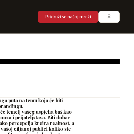
Pridruži se našoj mreži
ga puta na temu koja će biti
brandingu.
 će temelj vašeg uspjeha baš kao
nosa i prijateljstava. Biti dobar
kako percepcija kreira realnost, a
ašoj ciljanoj publici koliko ste