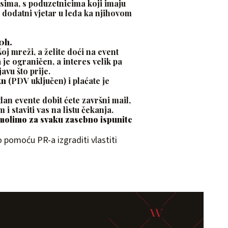
isima, s poduzetnicima koji imaju
 dodatni vjetar u leđa ka njihovom
30h.
oj mreži, a želite doći na event
je ograničen, a interes velik pa
avu što prije.
kn
(PDV uključen) i plaćate je
dan evente dobit ćete završni mail,
 i staviti vas na listu čekanja.
molimo za svaku zasebno ispunite
 pomoću PR-a izgraditi vlastiti