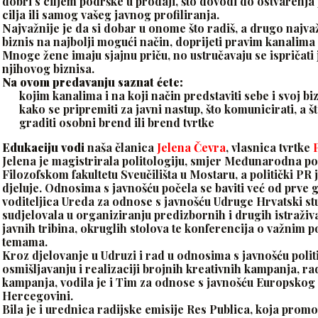
dobri s ciljem podrške u prodaji, što dovodi do ostvarenja
cilja ili samog vašeg javnog profiliranja.
Najvažnije je da si dobar u onome što radiš, a drugo najvažn
biznis na najbolji mogući način, doprijeti pravim kanalima 
Mnoge žene imaju sjajnu priču, no ustručavaju se ispričati j
njihovog biznisa.
Na ovom predavanju saznat ćete:
kojim kanalima i na koji način predstaviti sebe i svoj bi
kako se pripremiti za javni nastup, što komunicirati, a š
graditi osobni brend ili brend tvrtke
Edukaciju vodi
naša članica
Jelena Čevra
, vlasnica tvrtke
P
Jelena je magistrirala politologiju, smjer Međunarodna pol
Filozofskom fakultetu Sveučilišta u Mostaru, a politički PR 
djeluje. Odnosima s javnošću počela se baviti već od prve g
voditeljica Ureda za odnose s javnošću Udruge Hrvatski stu
sudjelovala u organiziranju predizbornih i drugih istraživ
javnih tribina, okruglih stolova te konferencija o važnim p
temama.
Kroz djelovanje u Udruzi i rad u odnosima s javnošću polit
osmišljavanju i realizaciji brojnih kreativnih kampanja, r
kampanja, vodila je i Tim za odnose s javnošću Europskog
Hercegovini.
Bila je i urednica radijske emisije Res Publica, koja promo