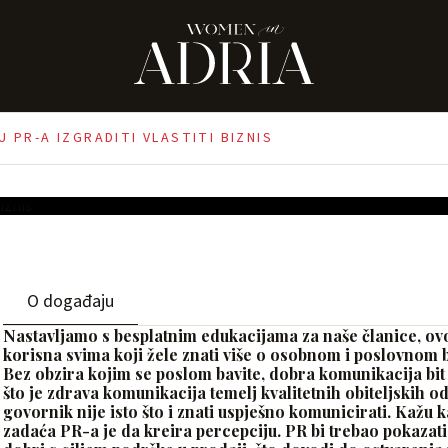
 Kako pomoću
 biznis
 PR-A IZGRADITI VLASTITI BIZNIS
O događaju
Nastavljamo s besplatnim edukacijama za naše članice, ovo
korisna svima koji žele znati više o osobnom i poslovnom 
Bez obzira kojim se poslom bavite, dobra komunikacija bit
što je zdrava komunikacija temelj kvalitetnih obiteljskih od
govornik nije isto što i znati uspješno komunicirati. Kažu 
zadaća PR-a je da kreira percepciju. PR bi trebao pokazati v