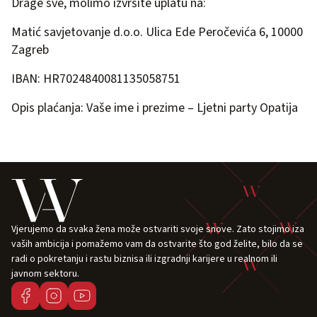
Drage sve, molimo izvršite uplatu na:
Matić savjetovanje d.o.o. Ulica Ede Peročevića 6, 10000
Zagreb
IBAN: HR7024840081135058751
Opis plaćanja: Vaše ime i prezime – Ljetni party Opatija
Vjerujemo da svaka žena može ostvariti svoje snove. Zato stojimo iza
vaših ambicija i pomažemo vam da ostvarite što god želite, bilo da se
radi o pokretanju i rastu biznisa ili izgradnji karijere u realnom ili
javnom sektoru.