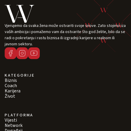
Vjerujemo da svaka žena može ostvariti svoje snove. Zato stojimo iza
vaših ambicija i pomažemo vam da ostvarite što god želite, bilo da se
radi o pokretanju i rastu biznisa ili izgradnji karijere u realnom ili
javnom sektoru.
KATEGORIJE
Biznis
Coach
Karijera
Život
PLATFORMA
Vijesti
Network
Događaji