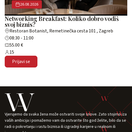
26.08.2026
Networking Breakfast: Koliko dobro vodiš
svoj biznis?
Restoran Botanist, Remetinečka cesta 101 , Zagreb
08:30 - 11:00
55.00 €
15
Prijavi se
Vjerujemo da svaka žena može ostvariti svoje snove. Zato stojimo iza
vaših ambicija i pomažemo vam da ostvarite što god želite, bilo da se
radi o pokretanju i rastu biznisa ili izgradnji karijere u realnom ili