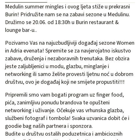
Medulin summer mingles i ovog ljeta stiže u prekrasni
Burin! Pridružite nam se na zabavi sezone u Medulinu.
Družimo se 20.06. od 18:30h u
Burin restaurant &
lounge bar-u.
.
Pozivamo Vas na najuzbudljiviji događaj sezone Women
in Adria evenata! Spremite se za navjerojatno iskustvo
zabave, druženja i nezaboravnih trenutaka. Bez obzira
jeste zaljubljenici u modu, glazbu, minglanje i
networking ili samo želite provesti ljetnu noć u dobrom
društvu, ovo je događaj koji ne smijete propustiti!!!
Pripremili smo vam bogati program uz finger food,
pića, zanimljivu ponudu brandova te opušteni
networking i uživanje. Očekuje vas vrhunska glazba,
službeni fotograf i tombola! Svaka uzvanica dobit će i
goodie bag naših partnera i sponzora.
Budite u društvu ostalih poduzetnica i ambicioznih