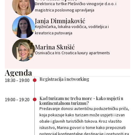
Direktorica tvrtke Plešivičko vinogorje d.o.o. i
magistrica poslovnog upravljanja
Janja Dimnjaković
Knjižničarka, lokalna vodičica, voditeljica i
kreatorica putovanja
Marina Skušić
Osnivačica Iris Croatica luxury apartments
Agenda
Registracija i networking
18:30 - 19:00
Kad turizam ne treba more - kako uspjeti u
19:00 - 19:20
kontinentalnom turizmu?
Predavanje donosi autentičnu poduzetničku priču,
koja pokazuje kako turizam može uspjeti i izvan
obale i glavnih turističkih tokova. Kroz vlastito
iskustvo, Marina govori o tome kako prepoznati
potencijal kontinentalne destinacije i pretvoriti ga