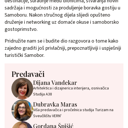
destinacije, suradnje među dionicima, stvaranja novih
sadržaja i mogućnosti za produljenje boravka gostiju u
Samoboru. Nakon stručnog dijela slijedi opušteno
druženje i networking uz domaće okuse i samoborsko
gostoprimstvo.
Pridružite nam se i budite dio razgovora o tome kako
zajedno graditi još privlačniji, prepoznatljiviji i uspješniji
turistički Samobor.
Predavači
Dijana Vandekar
Arhitektica i dizajnerica interijera, osnivačica
Studija A38
Dubravka Maras
Viša predavačica i pročelnica studija Turizam na
Sveučilištu VERN'
Gordana Špišić