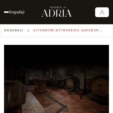
Događaji
DOGAĐAJI
AFTERWORK NETWORKING SAMOBOR:
OD LOKALNIH PRIČA DO VRHUNSKIH
DOŽIVLJAJA