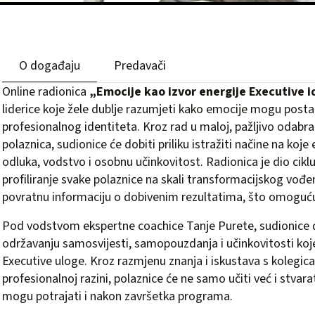
O događaju
Predavači
Online radionica
„Emocije kao izvor energije Executive 
liderice koje žele dublje razumjeti kako emocije mogu postati
profesionalnog identiteta. Kroz rad u maloj, pažljivo odab
polaznica, sudionice će dobiti priliku istražiti načine na koj
odluka, vodstvo i osobnu učinkovitost. Radionica je dio ciklus
profiliranje svake polaznice na skali transformacijskog vođen
povratnu informaciju o dobivenim rezultatima, što omogućuje
Pod vodstvom ekspertne coachice Tanje Purete, sudionice će
održavanju samosvijesti, samopouzdanja i učinkovitosti koj
Executive uloge. Kroz razmjenu znanja i iskustava s kolegica
profesionalnoj razini, polaznice će ne samo učiti već i stvara
mogu potrajati i nakon završetka programa.