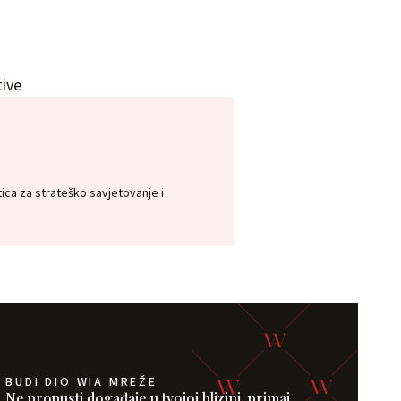
tive
ica za strateško savjetovanje i
BUDI DIO WIA MREŽE
Ne propusti događaje u tvojoj blizini, primaj