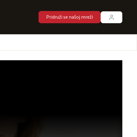
Pridruži se našoj mreži