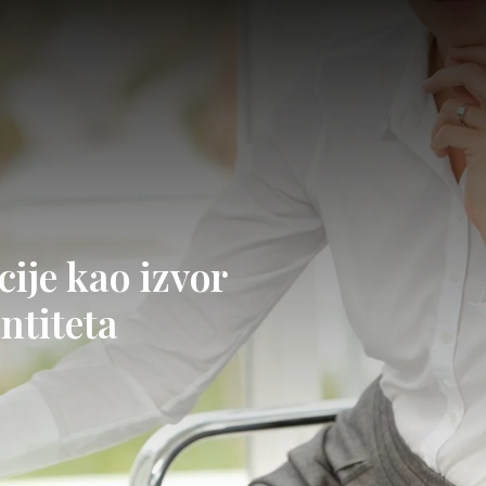
cije kao izvor
ntiteta