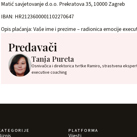
Matić savjetovanje d.o.o. Prekratova 35, 10000 Zagreb
IBAN: HR2123600001102270647
Opis plaćanja: Vaše ime i prezime – radionica emocije execu
Predavači
Tanja Pureta
Osnivačica i direktorica tvrtke Ramiro, strastvena ekspert
executive coaching
KATEGORIJE
PLATFORMA
Biznis
Vijesti