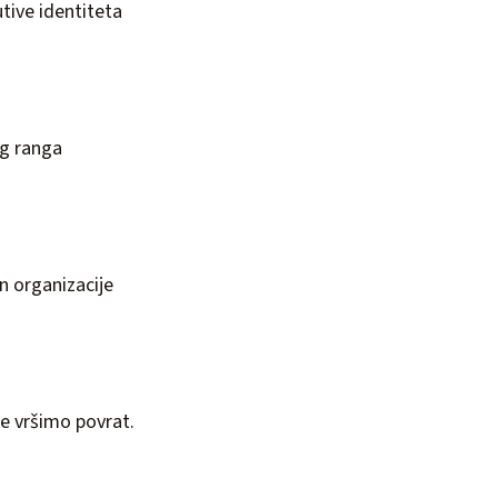
tive identiteta
a
og ranga
n organizacije
e vršimo povrat.