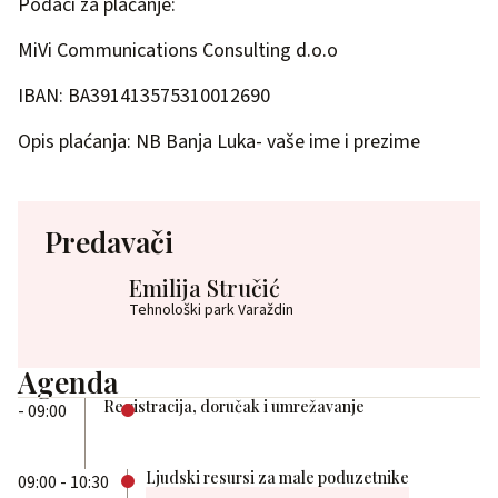
Podaci za plaćanje:
MiVi Communications Consulting d.o.o
IBAN: BA391413575310012690
Opis plaćanja: NB Banja Luka- vaše ime i prezime
Predavači
Emilija Stručić
Tehnološki park Varaždin
Agenda
Registracija, doručak i umrežavanje
- 09:00
Ljudski resursi za male poduzetnike
09:00 - 10:30