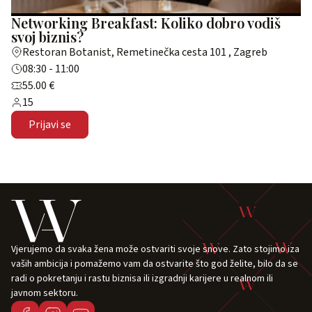
Networking Breakfast: Koliko dobro vodiš
svoj biznis?
Restoran Botanist, Remetinečka cesta 101 , Zagreb
08:30 - 11:00
55.00 €
15
Prijavi se
Vjerujemo da svaka žena može ostvariti svoje snove. Zato stojimo iza
vaših ambicija i pomažemo vam da ostvarite što god želite, bilo da se
radi o pokretanju i rastu biznisa ili izgradnji karijere u realnom ili
javnom sektoru.