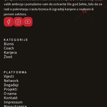
vaših ambicija i pomažemo vam da ostvarite što god želite, bilo da se
radi o pokretanju i rastu biznisa ili izgradnji karijere u realnom ili
javnom sektoru.
KATEGORIJE
Biznis
Coach
Karijera
Život
PLATFORMA
Vijesti
Network
Događaji
Projekti
O nama
Kontakt
Impressum
Mapa stranice