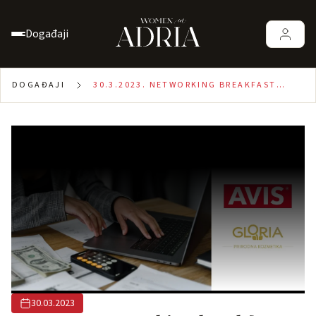
Događaji
DOGAĐAJI
30.3.2023. NETWORKING BREAKFAST
VITEZ: KLJUČNE STVARI KOJE
PODUZETNICE TREBAJU ZNATI AKO
ŽELE DA JE NJIHOV POSAO ODRŽIV I
PROFITABILAN
30.03.2023