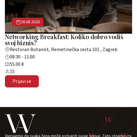
26.08.2026
Networking Breakfast: Koliko dobro vodiš
svoj biznis?
Restoran Botanist, Remetinečka cesta 101 , Zagreb
08:30 - 11:00
55.00 €
15
Prijavi se
Vjerujemo da svaka žena može ostvariti svoje snove. Zato stojimo iza