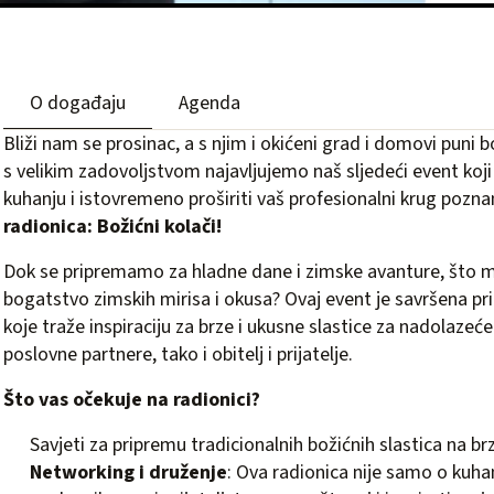
O događaju
Agenda
Bliži nam se prosinac, a s njim i okićeni grad i domovi puni 
s velikim zadovoljstvom najavljujemo naš sljedeći event koj
kuhanju i istovremeno proširiti vaš profesionalni krug pozn
radionica: Božićni kolači!
Dok se pripremamo za hladne dane i zimske avanture, što mo
bogatstvo zimskih mirisa i okusa? Ovaj event je savršena pr
koje traže inspiraciju za brze i ukusne slastice za nadolazeć
poslovne partnere, tako i obitelj i prijatelje.
Što vas očekuje na radionici?
Savjeti za pripremu tradicionalnih božićnih slastica na br
Networking i druženje
: Ova radionica nije samo o kuhanj