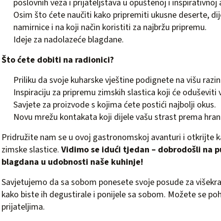
poslovnih veza i prijateljstava u opuštenoj i inspirativnoj
Osim što ćete naučiti kako pripremiti ukusne deserte, dij
namirnice i na koji način koristiti za najbržu pripremu.
Ideje za nadolazeće blagdane.
Što ćete dobiti na radionici?
Priliku da svoje kuharske vještine podignete na višu razi
Inspiraciju za pripremu zimskih slastica koji će oduševiti
Savjete za proizvode s kojima ćete postići najbolji okus.
Novu mrežu kontakata koji dijele vašu strast prema hrani
Pridružite nam se u ovoj gastronomskoj avanturi i otkrijte ka
zimske slastice.
Vidimo se idući tjedan – dobrodošli na 
blagdana u udobnosti naše kuhinje!
Savjetujemo da sa sobom ponesete svoje posude za višekrat
kako biste ih degustirale i ponijele sa sobom. Možete se poh
prijateljima.