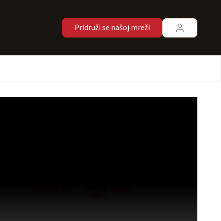
Pridruži se našoj mreži