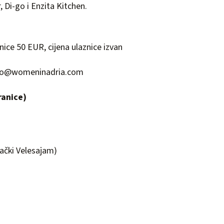
, Di-go i Enzita Kitchen.
nice 50 EUR, cijena ulaznice izvan
fo@womeninadria.com
ranice)
bački Velesajam)