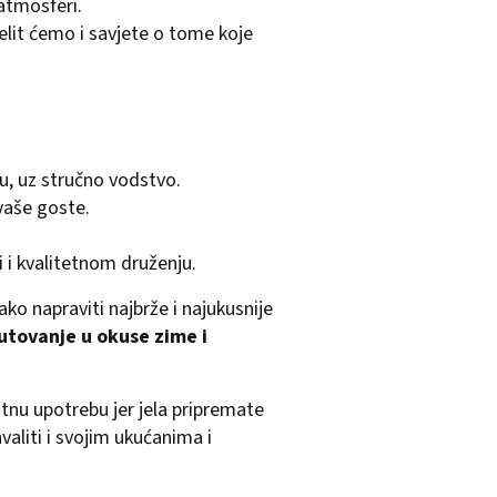
 atmosferi.
elit ćemo i savjete o tome koje
nu, uz stručno vodstvo.
 vaše goste.
 i kvalitetnom druženju.
ko napraviti najbrže i najukusnije
putovanje u okuse zime i
nu upotrebu jer jela pripremate
valiti i svojim ukućanima i