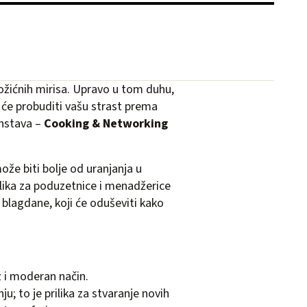
božićnih mirisa. Upravo u tom duhu,
i će probuditi vašu strast prema
anstava –
Cooking & Networking
že biti bolje od uranjanja u
ilika za poduzetnice i menadžerice
e blagdane, koji će oduševiti kako
z i moderan način.
u; to je prilika za stvaranje novih