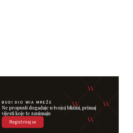
BUDI DIO WIA MREŽE
Ne propusti događaje u tvojoj blizini, primaj
vijesti koje te zanimaju
Registriraj se