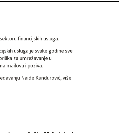
ektoru financijskih usluga.
ijskih usluga je svake godine sve
 prilika za umrežavanje u
a mailova i poziva.
redavanju Naide Kundurović, više