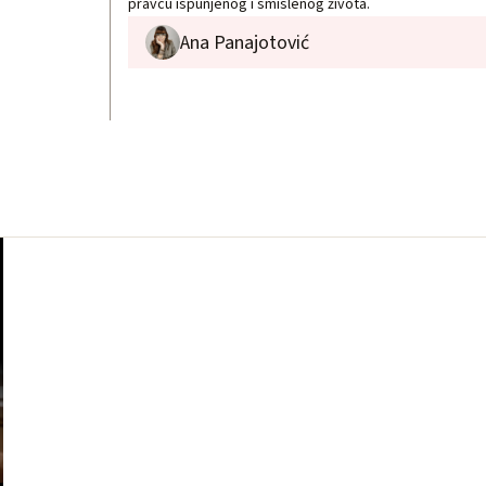
pravcu ispunjenog i smislenog života.
Ana Panajotović