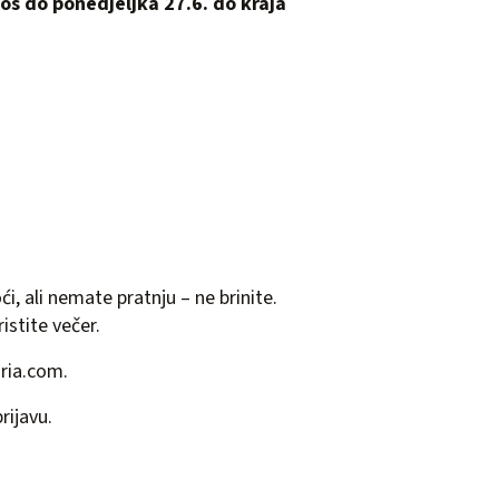
znos do ponedjeljka 27.6. do kraja
ći, ali nemate pratnju – ne brinite.
stite večer.
ria.com
.
rijavu.