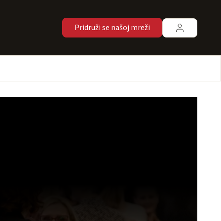
Pridruži se našoj mreži