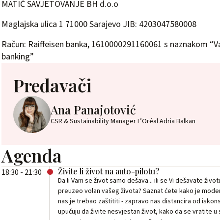
MATIĆ SAVJETOVANJE BH d.o.o
Maglajska ulica 1 71000 Sarajevo JIB: 4203047580008
Račun: Raiffeisen banka, 1610000291160061 s naznakom “Va
banking”
Predavači
Ana Panajotović
CSR & Sustainability Manager L’Oréal Adria Balkan
Agenda
Živite li život na auto-pilotu?
18:30 - 21:30
Da li Vam se život samo dešava... ili se Vi dešavate život
preuzeo volan vašeg života? Saznat ćete kako je modern
nas je trebao zaštititi - zapravo nas distancira od iskon
upućuju da živite nesvjestan život, kako da se vratite u