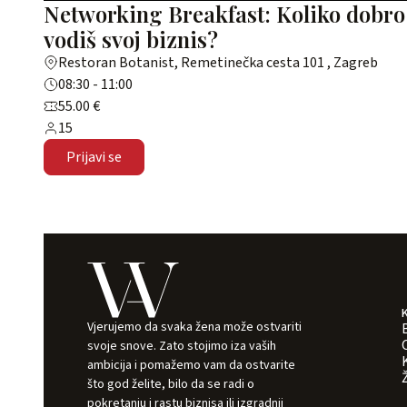
Networking Breakfast: Koliko dobro
vodiš svoj biznis?
Restoran Botanist, Remetinečka cesta 101 , Zagreb
08:30 - 11:00
55.00 €
15
Prijavi se
Vjerujemo da svaka žena može ostvariti
svoje snove. Zato stojimo iza vaših
ambicija i pomažemo vam da ostvarite
što god želite, bilo da se radi o
pokretanju i rastu biznisa ili izgradnji