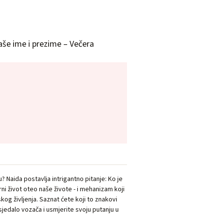
še ime i prezime – Večera
u? Naida postavlja intrigantno pitanje: Ko je
i život oteo naše živote - i mehanizam koji
skog življenja. Saznat ćete koji to znakovi
 sjedalo vozača i usmjerite svoju putanju u