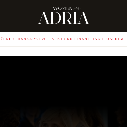
A ŽENE U BANKARSTVU I SEKTORU FINANCIJSKIH USLUGA