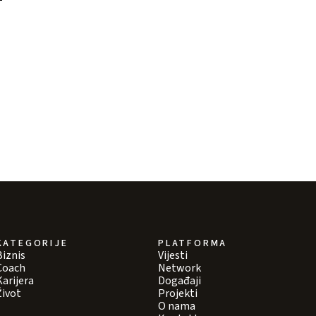
KATEGORIJE
PLATFORMA
Biznis
Vijesti
Coach
Network
Karijera
Događaji
Život
Projekti
O nama