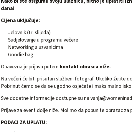
Kako bi ste osigurali svoju ulaznicu, bitno je uplatiti i
dana!
Cijena uključuje:
Jelovnik (tri slijeda)
Sudjelovanje u programu večere
Networking s uzvanicima
Goodie bag
Obavezna je prijava putem
kontakt obrasca niže.
Na večeri će biti prisutan službeni fotograf. Ukoliko želite do
Pobrinut ćemo se da se ugodno osjećate i maksimalno iskori
Sve dodatne informacije dostupne su na
vanja@womeninad
Prijave za event dolje niže. Molimo da popunite obrazac za p
PODACI ZA UPLATU: