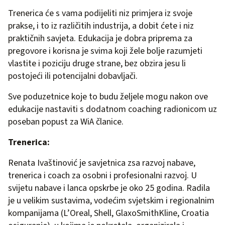
Trenerica će s vama podijeliti niz primjera iz svoje
prakse, i to iz različitih industrija, a dobit ćete i niz
praktičnih savjeta. Edukacija je dobra priprema za
pregovore i korisna je svima koji žele bolje razumjeti
vlastite i poziciju druge strane, bez obzira jesu li
postojeći ili potencijalni dobavljači.
Sve poduzetnice koje to budu željele mogu nakon ove
edukacije nastaviti s dodatnom coaching radionicom uz
poseban popust za WiA članice.
Trenerica:
Renata Ivaštinović je savjetnica zsa razvoj nabave,
trenerica i coach za osobni i profesionalni razvoj. U
svijetu nabave i lanca opskrbe je oko 25 godina. Radila
je u velikim sustavima, vodećim svjetskim i regionalnim
kompanijama (L’Oreal, Shell, GlaxoSmithKline, Croatia