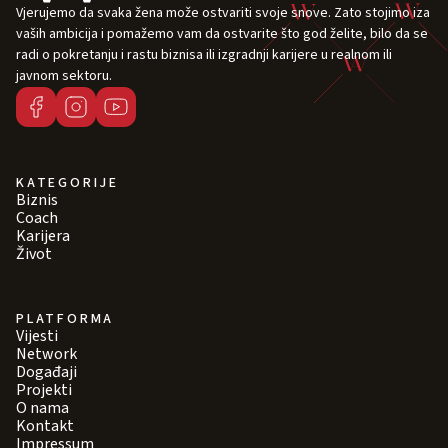
Vjerujemo da svaka žena može ostvariti svoje snove. Zato stojimo iza
vaših ambicija i pomažemo vam da ostvarite što god želite, bilo da se
radi o pokretanju i rastu biznisa ili izgradnji karijere u realnom ili
javnom sektoru.
KATEGORIJE
Biznis
Coach
Karijera
Život
PLATFORMA
Vijesti
Network
Događaji
Projekti
O nama
Kontakt
Impressum