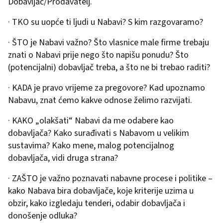
Dobavljač/Prodavatelj.
· TKO su uopće ti ljudi u Nabavi? S kim razgovaramo?
· ŠTO je Nabavi važno? Što vlasnice male firme trebaju
znati o Nabavi prije nego što napišu ponudu? Što
(potencijalni) dobavljač treba, a što ne bi trebao raditi?
· KADA je pravo vrijeme za pregovore? Kad upoznamo
Nabavu, znat ćemo kakve odnose želimo razvijati.
· KAKO „olakšati“ Nabavi da me odabere kao
dobavljača? Kako surađivati s Nabavom u velikim
sustavima? Kako mene, malog potencijalnog
dobavljača, vidi druga strana?
· ZAŠTO je važno poznavati nabavne procese i politike –
kako Nabava bira dobavljače, koje kriterije uzima u
obzir, kako izgledaju tenderi, odabir dobavljača i
donošenje odluka?