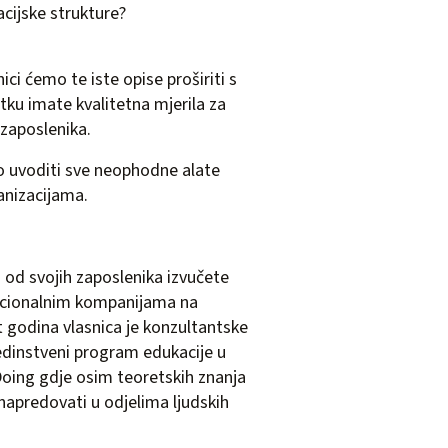
acijske strukture?
ci ćemo te iste opise proširiti s
ku imate kvalitetna mjerila za
 zaposlenika.
o uvoditi sve neophodne alate
anizacijama.
 od svojih zaposlenika izvučete
nacionalnim kompanijama na
t godina vlasnica je konzultantske
jedinstveni program edukacije u
Doing gdje osim teoretskih znanja
 napredovati u odjelima ljudskih