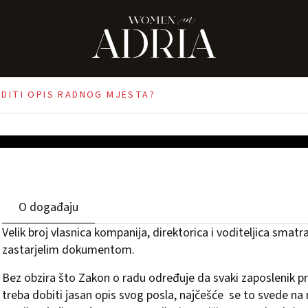
ub: Kako
mjesta?
RADITI OPIS RADNOG MJESTA?
O događaju
Velik broj vlasnica kompanija, direktorica i voditeljica sma
zastarjelim dokumentom.
Bez obzira što Zakon o radu određuje da svaki zaposlenik p
treba dobiti jasan opis svog posla, najčešće se to svede na