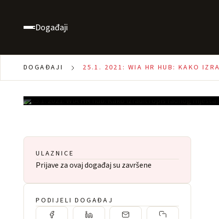
25.1. 2021: WiA HR h
izraditi opis radnog 
Događaji
15:00 - 17:00
100.00 €
DOGAĐAJI
25.1. 2021: WIA HR HUB: KAKO IZ
1000
ULAZNICE
Prijave za ovaj događaj su završene
PODIJELI DOGAĐAJ