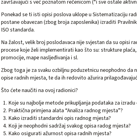
završavajući s već poznatom rečenicom (“i sve ostale aktivn
Ponekad se ti isti opisi poslova uklope u Sistematizaciju r
postane obavezan (zbog broja zaposlenika) izraditi Pravilnik o
ISO standarda.
Na žalost, velik broj poslodavaca nije svjestan da su opisi r
procese koje želi implementirati kao što su: strukture plaća,
promocije, mape nasljeđivanja i sl.
Zbog toga je za svaku ozbiljnu poduzetnicu neophodno da nap
opise radnih mjesta, te da ih redovito ažurira prilagođavaj
Što ćete naučiti na ovoj radionici?
Koje su najbolje metode prikupljanja podataka za izradu
Praktična primjena alata “Analiza radnog mjesta”?
Kako izraditi standardni opis radnog mjesta?
Koji je neophodni sadržaj svakog opisa radog mjesta?
Kako osigurati ažurnost opisa radnih mjesta?