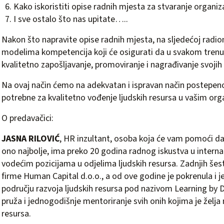
Kako iskoristiti opise radnih mjesta za stvaranje organiz
I sve ostalo što nas upitate…..
Nakon što napravite opise radnih mjesta, na sljedećoj radioni
modelima kompetencija koji će osigurati da u svakom trenut
kvalitetno zapošljavanje, promoviranje i nagrađivanje svojih
Na ovaj način ćemo na adekvatan i ispravan način postepen
potrebne za kvalitetno vođenje ljudskih resursa u vašim org
O predavačici:
JASNA RILOVIĆ
, HR inzultant, osoba koja će vam pomoći da
ono najbolje, ima preko 20 godina radnog iskustva u inter
vodećim pozicijama u odjelima ljudskih resursa. Zadnjih šes
firme Human Capital d.o.o., a od ove godine je pokrenula i 
području razvoja ljudskih resursa pod nazivom Learning by 
pruža i jednogodišnje mentoriranje svih onih kojima je želja
resursa.