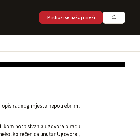
Pridruži se našoj mreži
tra opis radnog mjesta nepotrebnim,
rilikom potpisivanja ugovora o radu
 nekoliko rečenica unutar Ugovora ,