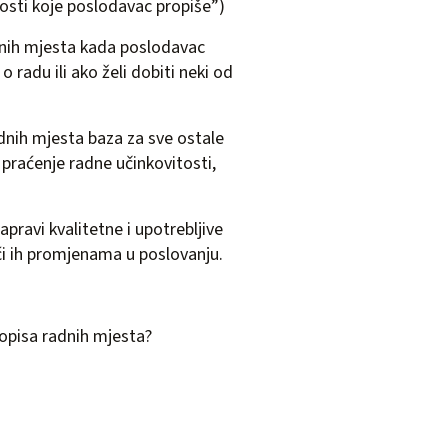
osti koje poslodavac propiše”)
adnih mjesta kada poslodavac
 radu ili ako želi dobiti neki od
adnih mjesta baza za sve ostale
 praćenje radne učinkovitosti,
ravi kvalitetne i upotrebljive
ući ih promjenama u poslovanju.
 opisa radnih mjesta?