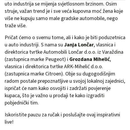
uto industrija se mijenja svjetlosnom brzinom. Osim
struje, važan trend je i sve veća kupovna moć žena koje
više ne kupuju samo male gradske automobile, nego
traže više.
Pričat ćemo o svemu tome, ali i kako je biti poduzetnica
u auto industriji. S nama su
Janja Lončar
, vlasnica i
direktorica tvrtke Automobili Lončar d.o.o. iz Varaždina
(zastupnica marke Peugeot) i
Grozdana Mihelić
,
vlasnica i direktorica tvrtke ARK-Mihelić d.o.o.
(zastupnica marke Citroen). Obje su dugogodišnjim
radom postale prepoznatljive u svojoj lokalnoj zajednici,
ispričat će nam kako osvojiti i zadržati povjerenje
kupaca, što je važno u prodaji te kako izgraditi
pobjednički tim.
Iskoristite pauzu za ručak i poslušajte ovaj inspirativni
live!