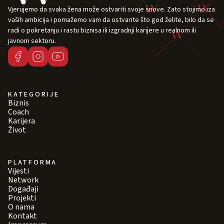
Vjerujemo da svaka žena može ostvariti svoje snove. Zato stojimo iza
vaših ambicija i pomažemo vam da ostvarite što god želite, bilo da se
radi o pokretanju i rastu biznisa ili izgradnji karijere u realnom ili
javnom sektoru.
KATEGORIJE
Biznis
Coach
Karijera
Život
PLATFORMA
Vijesti
Network
Događaji
Projekti
O nama
Kontakt