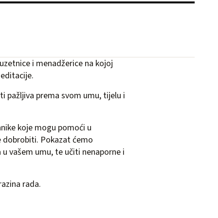
duzetnice i menadžerice na kojoj
editacije.
ti pažljiva prema svom umu, tijelu i
ehnike koje mogu pomoći u
e dobrobiti. Pokazat ćemo
 u vašem umu, te učiti nenaporne i
razina rada.