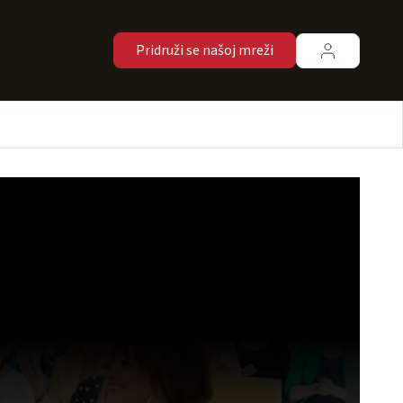
Pridruži se našoj mreži