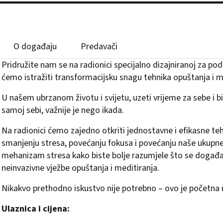
O događaju
Predavači
Pridružite nam se na radionici specijalno dizajniranoj za po
ćemo istražiti transformacijsku snagu tehnika opuštanja i m
U našem ubrzanom životu i svijetu, uzeti vrijeme za sebe i bi
samoj sebi, važnije je nego ikada.
Na radionici ćemo zajedno otkriti jednostavne i efikasne t
smanjenju stresa, povećanju fokusa i povećanju naše ukupn
mehanizam stresa kako biste bolje razumjele što se događa
neinvazivne vježbe opuštanja i meditiranja.
Nikakvo prethodno iskustvo nije potrebno – ovo je početna 
Ulaznica i cijena: