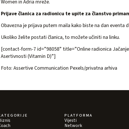
Women in Adria mreže.
Prijave članica za radionicu te upite za članstvo prim
Obavezna je prijava putem maila kako biste na dan eventa dob
Ukoliko želite postati članica, to možete učiniti na
linku.
[contact-form-7 id=”98058” title=”Online radionica Jačan
Asertivnosti (Vitamin D)”]
Foto: Assertive Communication Pexels/privatna arhiva
KATEGORIJE
PLATFORMA
Biznis
Vijesti
Coach
Network