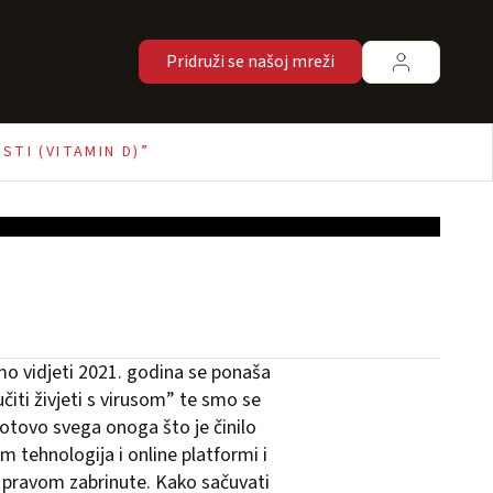
Pridruži se našoj mreži
TI (VITAMIN D)”
emo vidjeti 2021. godina se ponaša
iti živjeti s virusom” te smo se
 gotovo svega onoga što je činilo
m tehnologija i online platformi i
 pravom zabrinute. Kako sačuvati