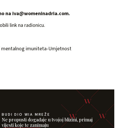
amo na
iva@womeninadria.com
.
ili link na radionicu.
je mentalnog imuniteta-Umjetnost
BUDI DIO WIA MREŽE
Ne propusti događaje u tvojoj blizini, primaj
vijesti koje te zanimaju