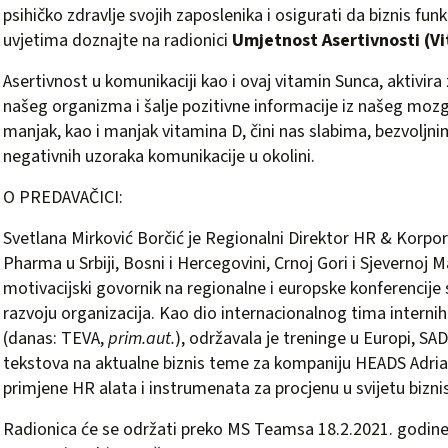
psihičko zdravlje svojih zaposlenika i osigurati da biznis funk
uvjetima doznajte na radionici
Umjetnost Asertivnosti (V
Asertivnost u komunikaciji kao i ovaj vitamin Sunca, aktiv
našeg organizma i šalje pozitivne informacije iz našeg mozg
manjak, kao i manjak vitamina D, čini nas slabima, bezvoljn
negativnih uzoraka komunikacije u okolini.
O PREDAVAČICI:
Svetlana Mirković Borčić je Regionalni Direktor HR & Korp
Pharma u Srbiji, Bosni i Hercegovini, Crnoj Gori i Sjevernoj 
motivacijski govornik na regionalne i europske konferencije s
razvoju organizacija. Kao dio internacionalnog tima intern
(danas: TEVA,
prim.aut.
), održavala je treninge u Europi, SAD
tekstova na aktualne biznis teme za kompaniju HEADS Adriat
primjene HR alata i instrumenata za procjenu u svijetu bizni
Radionica će se održati preko MS Teamsa 18.2.2021. godine, 