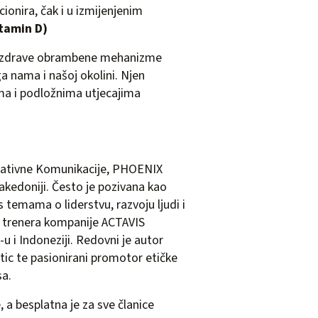
cionira, čak i u izmijenjenim
itamin D)
ira zdrave obrambene mehanizme
a nama i našoj okolini. Njen
ima i podložnima utjecajima
orativne Komunikacije, PHOENIX
Makedoniji. Često je pozivana kao
 temama o liderstvu, razvoju ljudi i
ih trenera kompanije ACTAVIS
-u i Indoneziji. Redovni je autor
ic te pasionirani promotor etičke
sa.
a besplatna je za sve članice