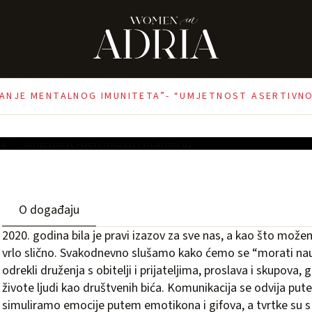
sti (Vitamin
AČANJE MENTALNOG IMUNITETA”- “UMJETNOST ASERTIVNOS
O događaju
2020. godina bila je pravi izazov za sve nas, a kao što mož
vrlo slično. Svakodnevno slušamo kako ćemo se “morati nauč
odrekli druženja s obitelji i prijateljima, proslava i skupova,
živote ljudi kao društvenih bića. Komunikacija se odvija pute
simuliramo emocije putem emotikona i gifova, a tvrtke su s