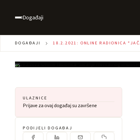
“Umjetnost Asertivno
D)”
Događaji
15:00 - 17:00
100.00 €
DOGAĐAJI
18.2.2021: ONLINE RADIONICA “J
1000
ULAZNICE
Prijave za ovaj događaj su završene
PODIJELI DOGAĐAJ