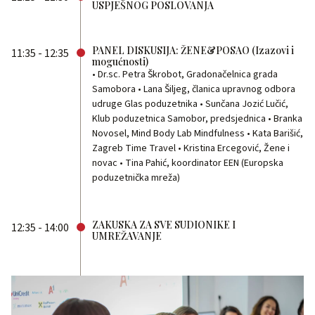
USPJEŠNOG POSLOVANJA
PANEL DISKUSIJA: ŽENE&POSAO (Izazovi i
11:35 - 12:35
mogućnosti)
• Dr.sc. Petra Škrobot, Gradonačelnica grada
Samobora • Lana Šiljeg, članica upravnog odbora
udruge Glas poduzetnika • Sunčana Jozić Lučić,
Klub poduzetnica Samobor, predsjednica • Branka
Novosel, Mind Body Lab Mindfulness • Kata Barišić,
Zagreb Time Travel • Kristina Ercegović, Žene i
novac • Tina Pahić, koordinator EEN (Europska
poduzetnička mreža)
ZAKUSKA ZA SVE SUDIONIKE I
12:35 - 14:00
UMREŽAVANJE