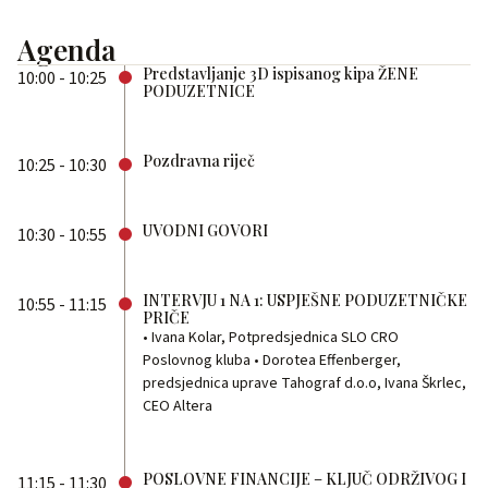
Agenda
Predstavljanje 3D ispisanog kipa ŽENE
10:00 - 10:25
PODUZETNICE
Pozdravna riječ
10:25 - 10:30
UVODNI GOVORI
10:30 - 10:55
INTERVJU 1 NA 1: USPJEŠNE PODUZETNIČKE
10:55 - 11:15
PRIČE
• Ivana Kolar, Potpredsjednica SLO CRO
Poslovnog kluba • Dorotea Effenberger,
predsjednica uprave Tahograf d.o.o, Ivana Škrlec,
CEO Altera
POSLOVNE FINANCIJE – KLJUČ ODRŽIVOG I
11:15 - 11:30