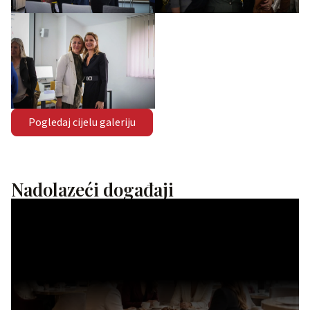
Pogledaj cijelu galeriju
Nadolazeći događaji