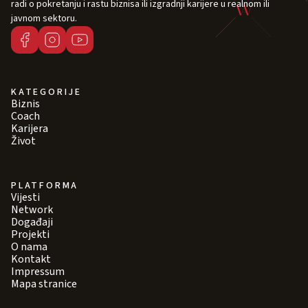
radi o pokretanju i rastu biznisa ili izgradnji karijere u realnom ili
javnom sektoru.
KATEGORIJE
Biznis
Coach
Karijera
Život
PLATFORMA
Vijesti
Network
Događaji
Projekti
O nama
Kontakt
Impressum
Mapa stranice