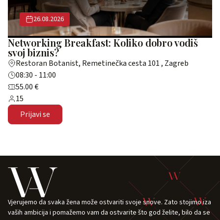
26.08.2026
Networking Breakfast: Koliko dobro vodiš
svoj biznis?
Restoran Botanist, Remetinečka cesta 101 , Zagreb
08:30 - 11:00
55.00 €
15
Prijavi se
Vjerujemo da svaka žena može ostvariti svoje snove. Zato stojimo iza
vaših ambicija i pomažemo vam da ostvarite što god želite, bilo da se