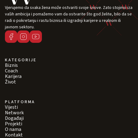
Vjerujemo da svaka žena može ostvariti svoje snove. Zato stojimo iza
vaših ambicija i pomažemo vam da ostvarite što god želite, bilo da se
radi o pokretanju i rastu biznisa ili izgradnji karijere u realnom ili
javnom sektoru.
KATEGORIJE
Biznis
Coach
Karijera
Život
PLATFORMA
Vijesti
Network
Događaji
Projekti
O nama
Kontakt