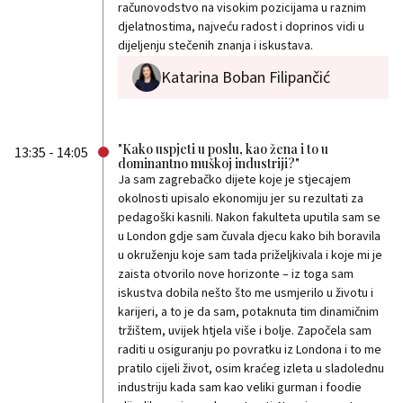
računovodstvo na visokim pozicijama u raznim
djelatnostima, najveću radost i doprinos vidi u
dijeljenju stečenih znanja i iskustava.
Katarina Boban Filipančić
"Kako uspjeti u poslu, kao žena i to u
13:35 - 14:05
dominantno muškoj industriji?"
Ja sam zagrebačko dijete koje je stjecajem
okolnosti upisalo ekonomiju jer su rezultati za
pedagoški kasnili. Nakon fakulteta uputila sam se
u London gdje sam čuvala djecu kako bih boravila
u okruženju koje sam tada priželjkivala i koje mi je
zaista otvorilo nove horizonte – iz toga sam
iskustva dobila nešto što me usmjerilo u životu i
karijeri, a to je da sam, potaknuta tim dinamičnim
tržištem, uvijek htjela više i bolje. Započela sam
raditi u osiguranju po povratku iz Londona i to me
pratilo cijeli život, osim kraćeg izleta u sladolednu
industriju kada sam kao veliki gurman i foodie