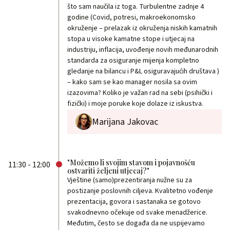
što sam naučila iz toga. Turbulentne zadnje 4
godine (Covid, potresi, makroekonomsko
okruženje – prelazak iz okruženja niskih kamatnih
stopa u visoke kamatne stope i utjecaj na
industriju, inflacija, uvođenje novih međunarodnih
standarda za osiguranje mijenja kompletno
gledanje na bilancu i P&L osiguravajućih društava )
– kako sam se kao manager nosila sa ovim
izazovima? Koliko je važan rad na sebi (psihički i
fizički) i moje poruke koje dolaze iz iskustva.
Marijana Jakovac
"Možemo li svojim stavom i pojavnošću
11:30 - 12:00
ostvariti željeni utjecaj?"
Vještine (samo)prezentiranja nužne su za
postizanje poslovnih ciljeva. Kvalitetno vođenje
prezentacija, govora i sastanaka se gotovo
svakodnevno očekuje od svake menadžerice.
Međutim, često se događa da ne uspijevamo