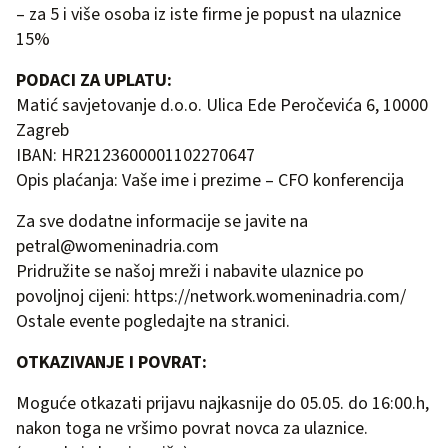
– za 5 i više osoba iz iste firme je popust na ulaznice
15%
PODACI ZA UPLATU:
Matić savjetovanje d.o.o. Ulica Ede Peročevića 6, 10000
Zagreb
IBAN: HR2123600001102270647
Opis plaćanja: Vaše ime i prezime – CFO konferencija
Za sve dodatne informacije se javite na
petral@womeninadria.com
Pridružite se našoj mreži i nabavite ulaznice po
povoljnoj cijeni:
https://network.womeninadria.com/
Ostale evente pogledajte na
stranici
.
OTKAZIVANJE I POVRAT:
Moguće otkazati prijavu najkasnije do 05.05. do 16:00.h,
nakon toga ne vršimo povrat novca za ulaznice.