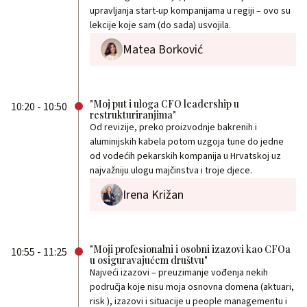
upravljanja start-up kompanijama u regiji – ovo su
lekcije koje sam (do sada) usvojila.
Matea Borković
"Moj put i uloga CFO leadership u
10:20 - 10:50
restrukturiranjima"
Od revizije, preko proizvodnje bakrenih i
aluminijskih kabela potom uzgoja tune do jedne
od vodećih pekarskih kompanija u Hrvatskoj uz
najvažniju ulogu majčinstva i troje djece.
Irena Križan
"Moji profesionalni i osobni izazovi kao CFOa
10:55 - 11:25
u osiguravajućem društvu"
Najveći izazovi – preuzimanje vođenja nekih
područja koje nisu moja osnovna domena (aktuari,
risk ), izazovi i situacije u people managementu i