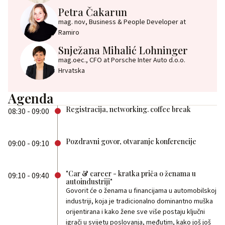
Petra Čakarun
mag. nov, Business & People Developer at
Ramiro
Snježana Mihalić Lohninger
mag.oec., CFO at Porsche Inter Auto d.o.o.
Hrvatska
Agenda
Registracija, networking. coffee break
08:30 - 09:00
Pozdravni govor, otvaranje konferencije
09:00 - 09:10
"Car & career - kratka priča o ženama u
09:10 - 09:40
autoindustriji"
Govorit će o ženama u financijama u automobilskoj
industriji, koja je tradicionalno dominantno muška
orijentirana i kako žene sve više postaju ključni
igrači u svijetu poslovanja, međutim, kako još još