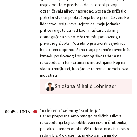
uvijek postoje predrasude i stereotipi koji
ograničavaju njihov napredak. Stoga će pričati o
potrebi stvaranja okruženja koje promiče žensko
liderstvo, osigurava uvjete da imaju jednake
prilike i uvjete za rad kao i muškarci, da im j
eomogućena ravnoteža između poslovnog i
privatnog života. Potrebno je stvoriti zajednicu
koja cijeni doprinos žena i koja promiče ravnotežu
između poslovnog i privatnog života žene na
rukovodećim funkcijama i u industrijama kojima
vladaju muškarci, kao što je to npr. automobilska
industrija.
Snježana Mihalić Lohninger
"10 lekcija "zelenog" voditelja"
09:45 - 10:15
Danas prepoznajemo mnogo različitih stilova
rukovođenja koji su oblikovani nizom čimbenika,
pa tako i samom osobnošću lidera. Kroz iskustvo
rada u Big 4 okruženju, preko osnivanja do