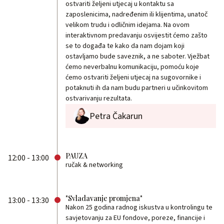
ostvariti željeni utjecaj u kontaktu sa
zaposlenicima, nadređenim ili klijentima, unatoč
velikom trudu i odličnim idejama. Na ovom
interaktivnom predavanju osvijestit ćemo zašto
se to događa te kako da nam dojam koji
ostavljamo bude saveznik, a ne saboter. Vježbat
ćemo neverbalnu komunikaciju, pomoću koje
ćemo ostvariti željeni utjecaj na sugovornike i
potaknuti ih da nam budu partneri u učinkovitom
ostvarivanju rezultata.
Petra Čakarun
PAUZA
12:00 - 13:00
ručak & networking
"Svladavanje promjena"
13:00 - 13:30
Nakon 25 godina radnog iskustva u kontrolingu te
savjetovanju za EU fondove, poreze, financije i