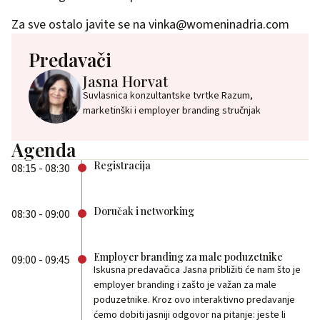
Za sve ostalo javite se na
vinka@womeninadria.com
Predavači
Jasna Horvat
Suvlasnica konzultantske tvrtke Razum,
marketinški i employer branding stručnjak
Agenda
Registracija
08:15 - 08:30
Doručak i networking
08:30 - 09:00
Employer branding za male poduzetnike
09:00 - 09:45
Iskusna predavačica Jasna približiti će nam što je
employer branding i zašto je važan za male
poduzetnike. Kroz ovo interaktivno predavanje
ćemo dobiti jasniji odgovor na pitanje: jeste li