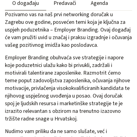
O događaju
Predavači
Agenda
Pozivamo vas na naš prvi networking doručak u
Zagrebu ove godine, posvećen temi koja je ključna za
uspjeh poduzetnika – Employer Branding. Ovaj događaj
će vam pružiti uvid u značaj i praksu izgradnje i očuvanja
vašeg pozitivnog imidža kao poslodavca.
Employer Branding obuhvaća sve strategije i napore
koje poduzetnici ulažu kako bi privukli, zadržali i
motivirali talentirane zaposlenike. Razmotrit ćemo
teme poput zadovoljstva zaposlenika, očuvanja njihove
motivacije, privlačenja visokokvalificiranih kandidata te
njihovog uspješnog uvođenja u posao. Ovaj doručak
spoj je ljudskih resursa i marketinške strategije te je
izrazito relevantan s obzirom na trenutno izazovno
tržište radne snage u Hrvatskoj.
Nudimo vam priliku da ne samo slušate, već i