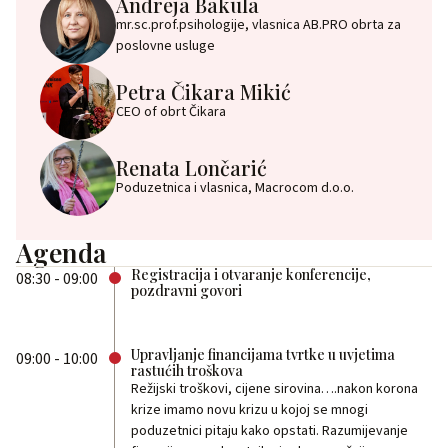
Andreja Bakula
mr.sc.prof.psihologije, vlasnica AB.PRO obrta za
poslovne usluge
Petra Čikara Mikić
CEO of obrt Čikara
Renata Lončarić
Poduzetnica i vlasnica, Macrocom d.o.o.
Agenda
Registracija i otvaranje konferencije,
08:30 - 09:00
pozdravni govori
Upravljanje financijama tvrtke u uvjetima
09:00 - 10:00
rastućih troškova
Režijski troškovi, cijene sirovina….nakon korona
krize imamo novu krizu u kojoj se mnogi
poduzetnici pitaju kako opstati. Razumijevanje