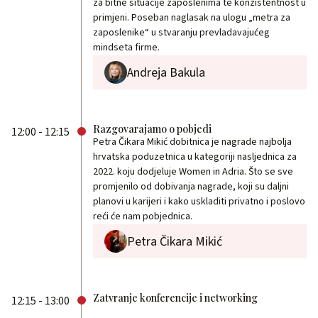
za bitne situacije zaposlenima te konzistentnost u
primjeni. Poseban naglasak na ulogu „metra za
zaposlenike“ u stvaranju prevladavajućeg
mindseta firme.
Andreja Bakula
Razgovarajamo o pobjedi
12:00 - 12:15
Petra Čikara Mikić dobitnica je nagrade najbolja
hrvatska poduzetnica u kategoriji nasljednica za
2022. koju dodjeluje Women in Adria. Što se sve
promjenilo od dobivanja nagrade, koji su daljni
planovi u karijeri i kako uskladiti privatno i poslovo
reći će nam pobjednica.
Petra Čikara Mikić
Zatvranje konferencije i networking
12:15 - 13:00