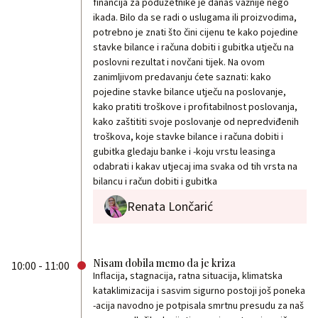
financija za poduzetnike je danas važnije nego
ikada. Bilo da se radi o uslugama ili proizvodima,
potrebno je znati što čini cijenu te kako pojedine
stavke bilance i računa dobiti i gubitka utječu na
poslovni rezultat i novčani tijek. Na ovom
zanimljivom predavanju ćete saznati: kako
pojedine stavke bilance utječu na poslovanje,
kako pratiti troškove i profitabilnost poslovanja,
kako zaštititi svoje poslovanje od nepredviđenih
troškova, koje stavke bilance i računa dobiti i
gubitka gledaju banke i -koju vrstu leasinga
odabrati i kakav utjecaj ima svaka od tih vrsta na
bilancu i račun dobiti i gubitka
Renata Lončarić
Nisam dobila memo da je kriza
10:00 - 11:00
Inflacija, stagnacija, ratna situacija, klimatska
kataklimizacija i sasvim sigurno postoji još poneka
-acija navodno je potpisala smrtnu presudu za naš