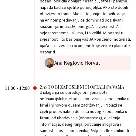
posao, odlučila donijeti nesanicu, stres i panične
napada kad se sjetite ponedjeljka. Ako ste dobili
obavijest o tome. Ako niste, umjesto ovih -acija,
na Aninom predavanju će dominirati pozitivan i
snažan - ja: intuiciJA, energiJA i svjesnost. Ali
svjesnost nema -ja? Ima, i to veliki JA postoji u
svjesnosti i to baš onaj vaš JA koji ćemo motivirati,
ojačati i navesti na promjene koje želite i planirate
ostvariti.
Ana Keglović Horvat
ZAŠTO BI ZAPOSLENICI OSTALI SA VAMA
11:00 - 12:00
U izlaganju se obrađuje primjena seta
nefinancijskih metoda u motiviranju zaposlenika u
firmi i njihovom dužem zadržavanju. Prolazi se
cijeli proces nakon dolaska novog zaposlenika u
firmu, od uhodavanja (onboarding), dijeljenja
informacija, delegiranja, poticanje inicijativa i
samostalnosti zaposlenika, življenja fleksibilnosti