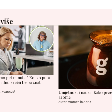
 više
samo pet minuta.” Koliko puta
radnu sreću treba znati
 Jovanović
Umjetnost i nauka: Kako prže
arome
Autor: Women in Adria