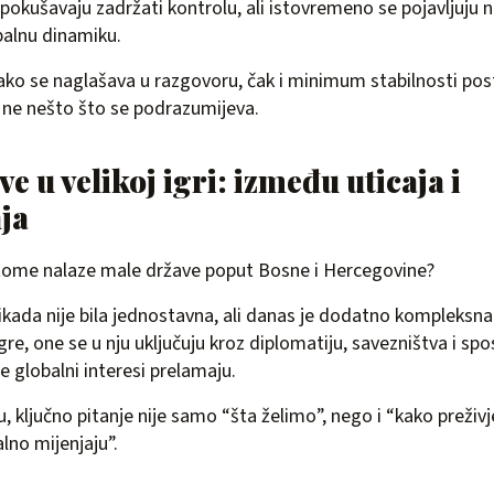
e pokušavaju zadržati kontrolu, ali istovremeno se pojavljuju n
obalnu dinamiku.
ko se naglašava u razgovoru, čak i minimum stabilnosti pos
a ne nešto što se podrazumijeva.
e u velikoj igri: između uticaja i
ja
tome nalaze male države poput Bosne i Hercegovine?
nikada nije bila jednostavna, ali danas je dodatno kompleksn
gre, one se u nju uključuju kroz diplomatiju, savezništva i s
e globalni interesi prelamaju.
 ključno pitanje nije samo “šta želimo”, nego i “kako preživj
alno mijenjaju”.