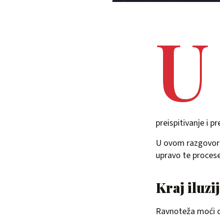
U
preispitivanje i p
U ovom razgovor
upravo te procese,
Kraj iluzi
Ravnoteža moći da