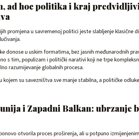
 ad hoc politika i kraj predvidljiv
ava
ih promjena u savremenoj politici jeste slabljenje klasične di
lučivanja.
uke donose u uskim formatima, bez jasnih međunarodnih prav
lno s tim, populizam i politički narativi koji ne trpe komplek
lno razumijevanje globalnih procesa.
t u kojem su savezništva sve manje stabilna, a političke odluk
unija i Zapadni Balkan: ubrzanje 
 ponovo otvorila proces proširenja, ali u potpuno izmijenjeni