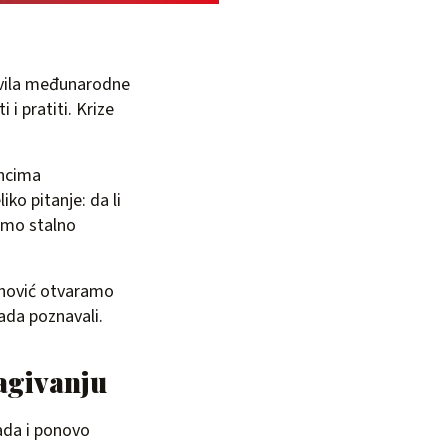
avila međunarodne
 i pratiti. Krize
ancima
iko pitanje: da li
amo stalno
hović otvaramo
kada poznavali.
lagivanju
pada i ponovo