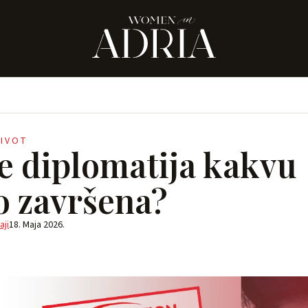
ŽIVOT
je diplomatija kakvu
 završena?
aji
18. Maja 2026.