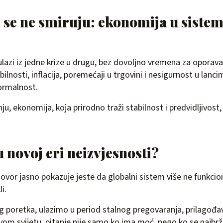
e se ne smiruju: ekonomija u siste
ulazi iz jedne krize u drugu, bez dovoljno vremena za oporava
lnosti, inflacija, poremećaji u trgovini i nesigurnost u lanc
ormalnost.
u, ekonomija, koja prirodno traži stabilnost i predvidljivost,
u novoj eri neizvjesnosti?
ovor jasno pokazuje jeste da globalni sistem više ne funkcio
i.
 poretka, ulazimo u period stalnog pregovaranja, prilagođav
kvom svijetu, pitanje nije samo ko ima moć, nego ko se najbrž