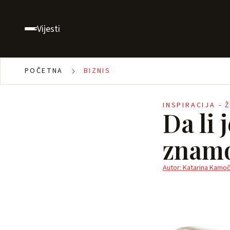
Vijesti
POČETNA
BIZNIS
INSPIRACIJA - 
Da li 
znamo
Autor: Katarina Kamoč