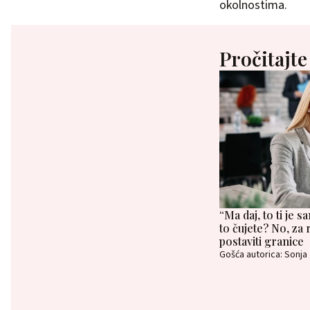
okolnostima.
Pročitajte
“Ma daj, to ti je 
to čujete? No, za 
postaviti granice
Gošća autorica: Sonja