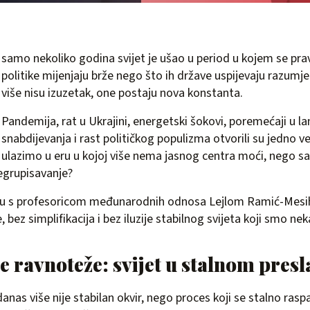
samo nekoliko godina svijet je ušao u period u kojem se pr
politike mijenjaju brže nego što ih države uspijevaju razumjeti
više nisu izuzetak, one postaju nova konstanta.
Pandemija, rat u Ukrajini, energetski šokovi, poremećaji u l
snabdijevanja i rast političkog populizma otvorili su jedno vel
ulazimo u eru u kojoj više nema jasnog centra moći, nego s
regrupisavanje?
u s profesoricom međunarodnih odnosa Lejlom Ramić-Mesi
 bez simplifikacija i bez iluzije stabilnog svijeta koji smo ne
je ravnoteže: svijet u stalnom pres
nas više nije stabilan okvir, nego proces koji se stalno ras