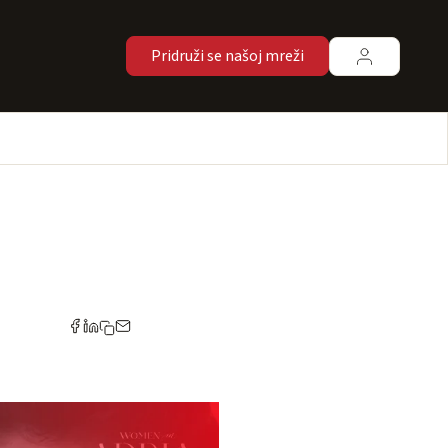
Pridruži se našoj mreži