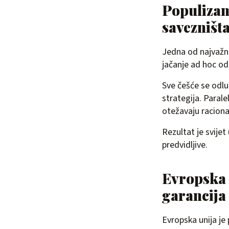
Populizam,
savezništ
Jedna od najvažnij
jačanje ad hoc od
Sve češće se odl
strategija. Parale
otežavaju raciona
Rezultat je svije
predvidljive.
Evropska 
garancija
Evropska unija je