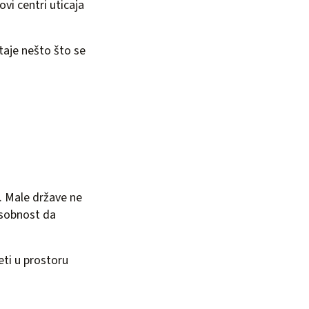
ovi centri uticaja
taje nešto što se
a. Male države ne
posobnost da
eti u prostoru