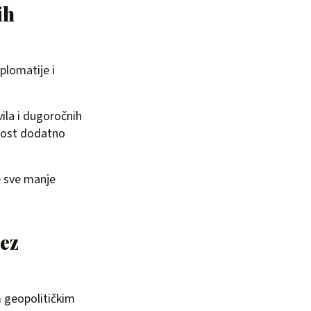
ih
plomatije i
ila i dugoročnih
snost dodatno
e sve manje
bez
m geopolitičkim