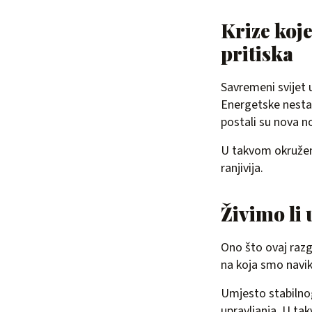
Krize koj
pritiska
Savremeni svijet 
Energetske nestabi
postali su nova n
U takvom okruženj
ranjivija.
Živimo li 
Ono što ovaj razg
na koja smo navikl
Umjesto stabilnog
upravljanja. U ta