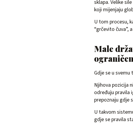
sklapa. Velike sil
koji mijenjaju gl
U tom procesu, ka
“grčevito čuva”, 
Male držav
ograničen
Gdje se u svemu 
Njihova pozicija 
određuju pravila i
prepoznaju gdje s
U takvom sistemu,
gdje se pravila st