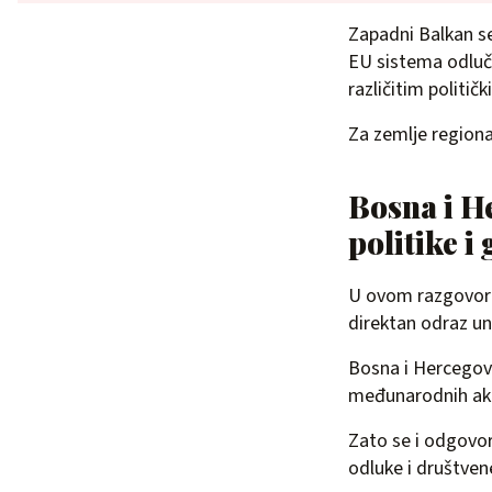
Zapadni Balkan se
EU sistema odluči
različitim politi
Za zemlje regiona 
Bosna i H
politike i
U ovom razgovoru 
direktan odraz unu
Bosna i Hercegovi
međunarodnih akte
Zato se i odgovori
odluke i društven