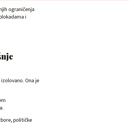
njih ograničenja
 blokadama i
šnje
 izolovano. Ona je
jem
a.
bore, političke