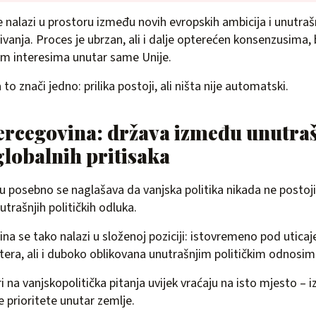
 nalazi u prostoru između novih evropskih ambicija i unutraš
vanja. Proces je ubrzan, ali i dalje opterećen konsenzusima,
čkim interesima unutar same Unije.
to znači jedno: prilika postoji, ali ništa nije automatski.
ercegovina: država između unutra
 globalnih pritisaka
posebno se naglašava da vanjska politika nikada ne postoji
trašnjih političkih odluka.
na se tako nalazi u složenoj poziciji: istovremeno pod utica
ra, ali i duboko oblikovana unutrašnjim političkim odnosim
 na vanjskopolitička pitanja uvijek vraćaju na isto mjesto – iz
e prioritete unutar zemlje.