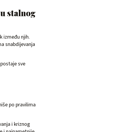
mu stalnog
k između njih.
ima snabdijevanja
 postaje sve
niše po pravilima
anja i kriznog
e i najpametnije