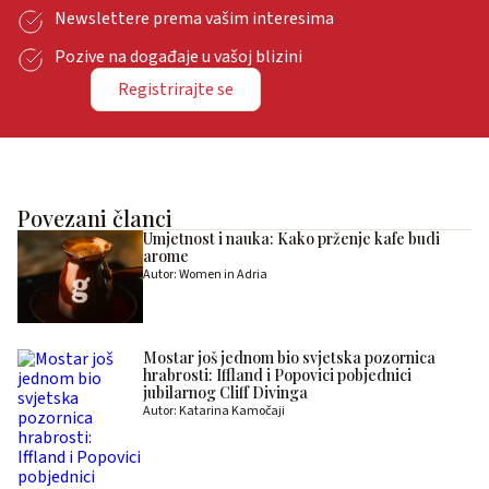
Newslettere prema vašim interesima
Pozive na događaje u vašoj blizini
Registrirajte se
Povezani članci
Umjetnost i nauka: Kako prženje kafe budi
arome
Autor: Women in Adria
Mostar još jednom bio svjetska pozornica
hrabrosti: Iffland i Popovici pobjednici
jubilarnog Cliff Divinga
Autor: Katarina Kamočaji