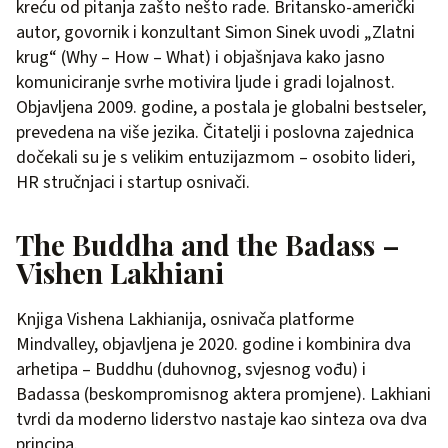
kreću od pitanja zašto nešto rade. Britansko-američki
autor, govornik i konzultant Simon Sinek uvodi „Zlatni
krug“ (Why – How – What) i objašnjava kako jasno
komuniciranje svrhe motivira ljude i gradi lojalnost.
Objavljena 2009. godine, a postala je globalni bestseler,
prevedena na više jezika. Čitatelji i poslovna zajednica
dočekali su je s velikim entuzijazmom – osobito lideri,
HR stručnjaci i startup osnivači.
The Buddha and the Badass –
Vishen Lakhiani
Knjiga Vishena Lakhianija, osnivača platforme
Mindvalley, objavljena je 2020. godine i kombinira dva
arhetipa – Buddhu (duhovnog, svjesnog vođu) i
Badassa (beskompromisnog aktera promjene). Lakhiani
tvrdi da moderno liderstvo nastaje kao sinteza ova dva
principa.