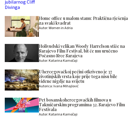
Home office u malom stanu: Praktična rješenja
za svaki kvadrat
Autor: Women in Adria
Holivudski velikan Woody Harrelson stiže na
Sarajevo Film Festival, bit će mu uručeno
Počasno Srce Sarajeva
Autor: Katarina Kamočaji
U hercegovačkoj pećini otkriveno je 37
životinjskih vrsta koje prije toga nisu bile
viđene nigdje na svijetu
Autorica: Ivana Mihajlović
Pet bosanskohercegovačkih filmova u
Takmičarskim programima 32. Sarajevo Film
Festivala
Autor: Katarina Kamočaji