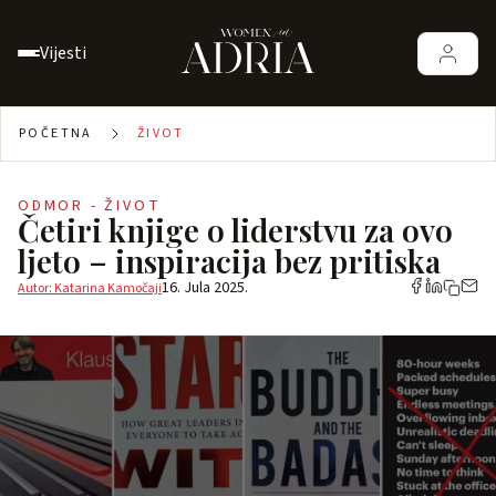
Vijesti
POČETNA
ŽIVOT
ODMOR - ŽIVOT
Četiri knjige o liderstvu za ovo
ljeto – inspiracija bez pritiska
16. Jula 2025.
Autor: Katarina Kamočaji