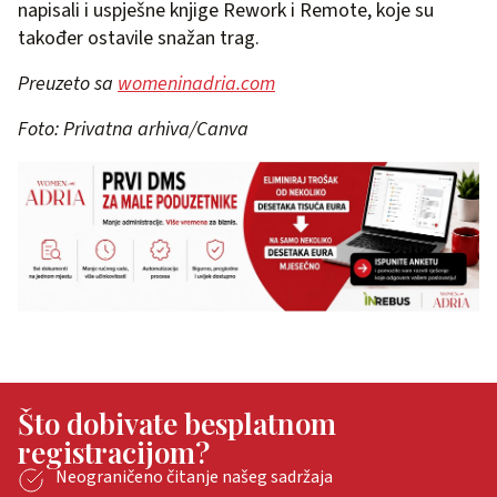
napisali i uspješne knjige Rework i Remote, koje su
također ostavile snažan trag.
Preuzeto sa
womeninadria.com
Foto: Privatna arhiva/Canva
Što dobivate besplatnom
registracijom?
Neograničeno čitanje našeg sadržaja