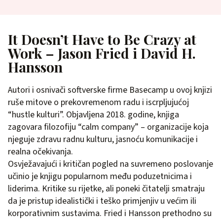
It Doesn’t Have to Be Crazy at
Work – Jason Fried i David H.
Hansson
Autori i osnivači softverske firme Basecamp u ovoj knjizi
ruše mitove o prekovremenom radu i iscrpljujućoj
“hustle kulturi”. Objavljena 2018. godine, knjiga
zagovara filozofiju “calm company” – organizacije koja
njeguje zdravu radnu kulturu, jasnoću komunikacije i
realna očekivanja.
Osvježavajući i kritičan pogled na suvremeno poslovanje
učinio je knjigu popularnom među poduzetnicima i
liderima. Kritike su rijetke, ali poneki čitatelji smatraju
da je pristup idealistički i teško primjenjiv u većim ili
korporativnim sustavima. Fried i Hansson prethodno su