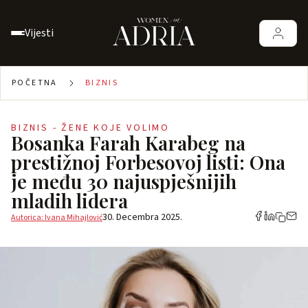
Vijesti
POČETNA
BIZNIS
BIZNIS - ŽENE KOJE VOLIMO
Bosanka Farah Karabeg na
prestižnoj Forbesovoj listi: Ona
je među 30 najuspješnijih
mladih lidera
30. Decembra 2025.
Autorica: Ivana Mihajlović