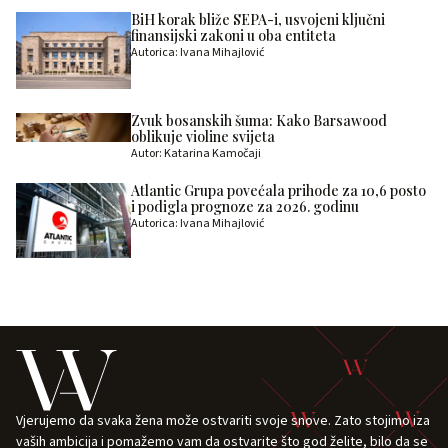
BiH korak bliže SEPA-i, usvojeni ključni
finansijski zakoni u oba entiteta
Autorica: Ivana Mihajlović
Zvuk bosanskih šuma: Kako Barsawood
oblikuje violine svijeta
Autor: Katarina Kamočaji
Atlantic Grupa povećala prihode za 10,6 posto
i podigla prognoze za 2026. godinu
Autorica: Ivana Mihajlović
Vjerujemo da svaka žena može ostvariti svoje snove. Zato stojimo iza
vaših ambicija i pomažemo vam da ostvarite što god želite, bilo da se