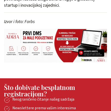
startup i inovacijskoj zajednici.
Izvor i foto: Forbs
Što dobivate besplatnom
registracijom?
Neograničeno čitanje našeg sadržaja
Newslettere prema vašim interesima