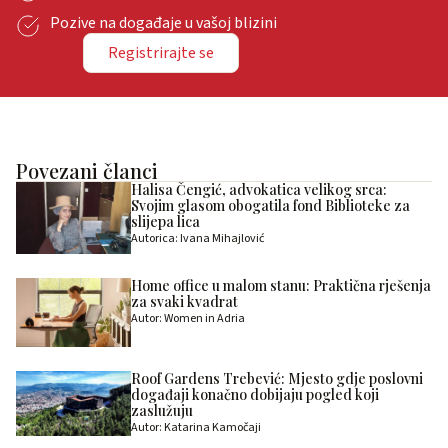
Pozive na događaje u vašoj blizini
Registrirajte se
Povezani članci
Halisa Čengić, advokatica velikog srca:
Svojim glasom obogatila fond Biblioteke za
slijepa lica
Autorica: Ivana Mihajlović
Home office u malom stanu: Praktična rješenja
za svaki kvadrat
Autor: Women in Adria
Roof Gardens Trebević: Mjesto gdje poslovni
događaji konačno dobijaju pogled koji
zaslužuju
Autor: Katarina Kamočaji