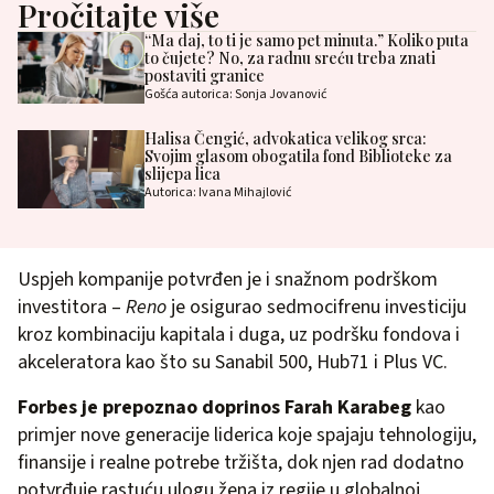
Pročitajte više
“Ma daj, to ti je samo pet minuta.” Koliko puta
to čujete? No, za radnu sreću treba znati
postaviti granice
Gošća autorica: Sonja Jovanović
Halisa Čengić, advokatica velikog srca:
Svojim glasom obogatila fond Biblioteke za
slijepa lica
Autorica: Ivana Mihajlović
Uspjeh kompanije potvrđen je i snažnom podrškom
investitora –
Reno
je osigurao sedmocifrenu investiciju
kroz kombinaciju kapitala i duga, uz podršku fondova i
akceleratora kao što su Sanabil 500, Hub71 i Plus VC.
Forbes je prepoznao doprinos Farah Karabeg
kao
primjer nove generacije liderica koje spajaju tehnologiju,
finansije i realne potrebe tržišta, dok njen rad dodatno
potvrđuje rastuću ulogu žena iz regije u globalnoj