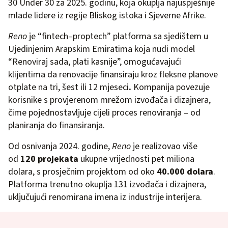
30 Under 30 za 2025. godinu, koja okuplja najuspješnije
mlade lidere iz regije Bliskog istoka i Sjeverne Afrike.
Reno
je “fintech–proptech” platforma sa sjedištem u
Ujedinjenim Arapskim Emiratima koja nudi model
“Renoviraj sada, plati kasnije”, omogućavajući
klijentima da renovacije finansiraju kroz fleksne planove
otplate na tri, šest ili 12 mjeseci
.
Kompanija povezuje
korisnike s provjerenom mrežom izvođača i dizajnera,
čime pojednostavljuje cijeli proces renoviranja – od
planiranja do finansiranja.
Od osnivanja 2024. godine,
Reno
je realizovao više
od
120 projekata
ukupne vrijednosti pet miliona
dolara, s prosječnim projektom od oko
40.000 dolara
.
Platforma trenutno okuplja 131 izvođača i dizajnera,
uključujući renomirana imena iz industrije interijera.