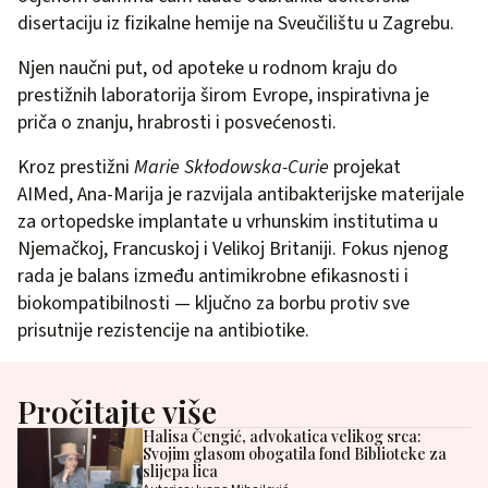
disertaciju iz fizikalne hemije na Sveučilištu u Zagrebu.
Njen naučni put, od apoteke u rodnom kraju do
prestižnih laboratorija širom Evrope, inspirativna je
priča o znanju, hrabrosti i posvećenosti.
Kroz prestižni
Marie Skłodowska-Curie
projekat
AIMed, Ana-Marija je razvijala antibakterijske materijale
za ortopedske implantate u vrhunskim institutima u
Njemačkoj, Francuskoj i Velikoj Britaniji. Fokus njenog
rada je balans između antimikrobne efikasnosti i
biokompatibilnosti — ključno za borbu protiv sve
prisutnije rezistencije na antibiotike.
Pročitajte više
Halisa Čengić, advokatica velikog srca:
Svojim glasom obogatila fond Biblioteke za
slijepa lica