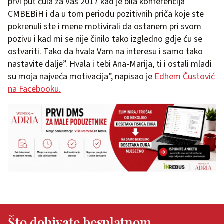
prvi put čula za Vas 2017 kad je bila konferencija
CMBEBiH i da u tom periodu pozitivnih priča koje ste
pokrenuli ste i mene motivirali da ostanem pri svom
pozivu i kad mi se nije činilo tako izgledno gdje ću se
ostvariti. Tako da hvala Vam na interesu i samo tako
nastavite dalje”. Hvala i tebi Ana-Marija, ti i ostali mladi
su moja najveća motivacija”, napisao je
Edhem Čustović
na Facebooku.
Što dobivate besplatnom