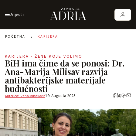
Vijesti
POČETNA
KARIJERA
KARIJERA - ŽENE KOJE VOLIMO
BiH ima čime da se ponosi: Dr.
Ana-Marija Milisav razvija
antibakterijske materijale
budućnosti
19. Augusta 2025.
Autorica: Ivana Mihajlović