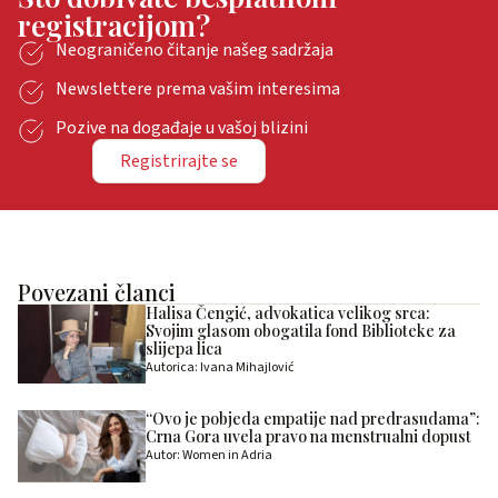
registracijom?
Neograničeno čitanje našeg sadržaja
Newslettere prema vašim interesima
Pozive na događaje u vašoj blizini
Registrirajte se
Povezani članci
Halisa Čengić, advokatica velikog srca:
Svojim glasom obogatila fond Biblioteke za
slijepa lica
Autorica: Ivana Mihajlović
“Ovo je pobjeda empatije nad predrasudama”:
Crna Gora uvela pravo na menstrualni dopust
Autor: Women in Adria