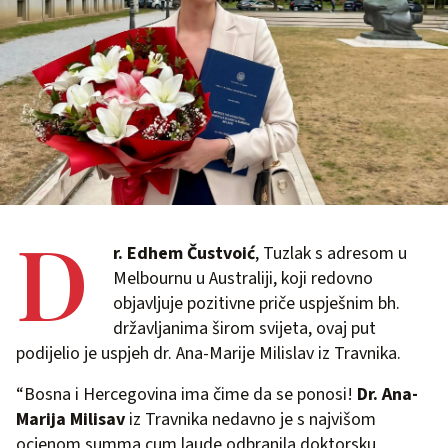
D
r. Edhem Čustvoić
, Tuzlak s adresom u
Melbournu u Australiji, koji redovno
objavljuje pozitivne priče uspješnim bh.
državljanima širom svijeta, ovaj put
podijelio je uspjeh dr. Ana-Marije Milislav iz Travnika.
“Bosna i Hercegovina ima čime da se ponosi!
Dr. Ana-
Marija Milisav
iz Travnika nedavno je s najvišom
ocjenom summa cum laude odbranila doktorsku