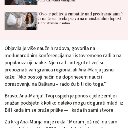
Autorica: Ivana Mihajlović
“Ovo je pobjeda empatije nad predrasudama”:
Crna Gora uvela pravo na menstrualni dopust
Autor: Women in Adria
Objavila je više naučnih radova, govorila na
međunarodnim konferencijama i istovremeno radila na
popularizaciji nauke. Njen rad i integritet već su
prepoznati van granica regiona, ali Ana-Marija jasno
kaže: “Ako postoji način da doprinesem nauci i
obrazovanju na Balkanu – rado ću biti dio toga.”
Bravo, Ana-Marija! Tvoj uspjeh je ponos cijele zemlje i
snažan podsjetnik koliko daleko mogu dogurati mladi iz
BiH kada im se pruže prilike — i kada ih sami stvore!
Za kraj Ana-Marija mi je rekla “Moram još reći da sam