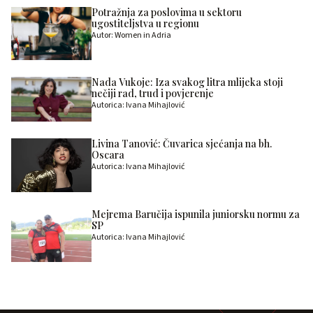
Potražnja za poslovima u sektoru
ugostiteljstva u regionu
Autor: Women in Adria
Nada Vukoje: Iza svakog litra mlijeka stoji
nečiji rad, trud i povjerenje
Autorica: Ivana Mihajlović
Livina Tanović: Čuvarica sjećanja na bh.
Oscara
Autorica: Ivana Mihajlović
Mejrema Baručija ispunila juniorsku normu za
SP
Autorica: Ivana Mihajlović